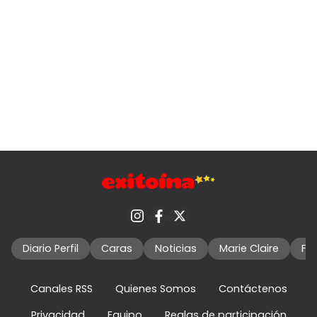
Diario Perfil
Caras
Noticias
Marie Claire
Fo
Canales RSS
Quienes Somos
Contáctenos
Privacidad
Equipo
Reglas de participación