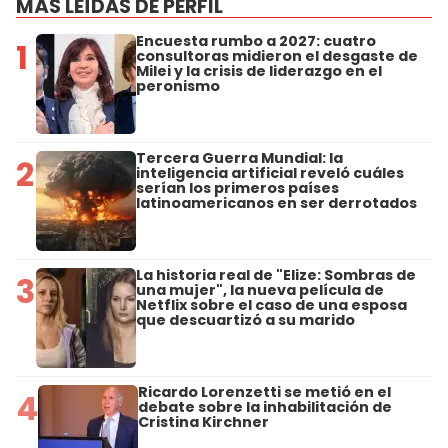
MÁS LEÍDAS DE PERFIL
Encuesta rumbo a 2027: cuatro
1
consultoras midieron el desgaste de
Milei y la crisis de liderazgo en el
peronismo
Tercera Guerra Mundial: la
2
inteligencia artificial reveló cuáles
serían los primeros países
latinoamericanos en ser derrotados
La historia real de "Elize: Sombras de
3
una mujer", la nueva película de
Netflix sobre el caso de una esposa
que descuartizó a su marido
Ricardo Lorenzetti se metió en el
4
debate sobre la inhabilitación de
Cristina Kirchner