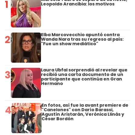
1
Leopoldo Arancibia: los motivos
Elba Marcovecchio apuntó contra
2
Wanda Nara tras su regreso al país:
"Fue un show mediático"
Laura Ubfal sorprendió al revelar que
3
recibió una carta documento de un
participante que continúa en Gran
Hermano
En fotos, así fue la avant premiere de
4
"Canelones" con Darío Barassi,
Agustín Aristarán, Verónica Llinás y
César Bordón