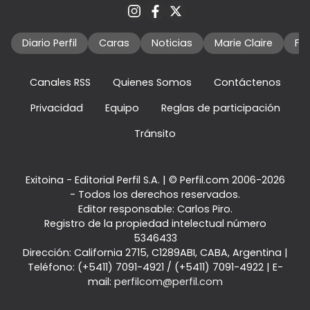
Diario Perfil
Caras
Noticias
Marie Claire
Fo
Canales RSS
Quienes Somos
Contáctenos
Privacidad
Equipo
Reglas de participación
Tránsito
Exitoina - Editorial Perfil S.A.
| © Perfil.com 2006-2026
- Todos los derechos reservados.
Editor responsable: Carlos Piro.
Registro de la propiedad intelectual número
5346433
Dirección:
California 2715
,
C1289ABI
,
CABA, Argentina
|
Teléfono:
(+5411) 7091-4921
/
(+5411) 7091-4922
| E-
mail:
perfilcom@perfil.com