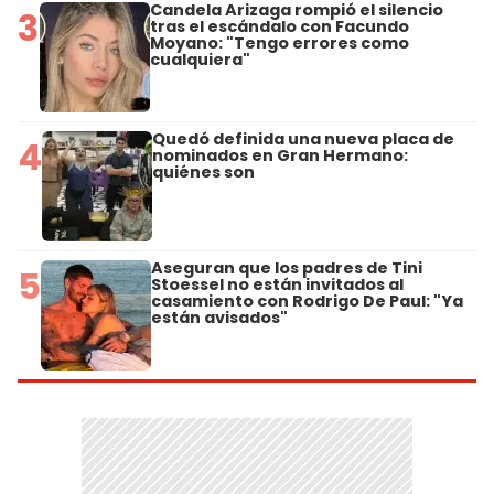
Candela Arizaga rompió el silencio
3
tras el escándalo con Facundo
Moyano: "Tengo errores como
cualquiera"
Quedó definida una nueva placa de
4
nominados en Gran Hermano:
quiénes son
Aseguran que los padres de Tini
5
Stoessel no están invitados al
casamiento con Rodrigo De Paul: "Ya
están avisados"