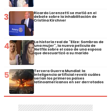
Ricardo Lorenzetti se metió en el
3
debate sobre la inhabilitación de
Cristina Kirchner
La historia real de "Elize: Sombras de
4
una mujer", la nueva película de
Netflix sobre el caso de una esposa
que descuartizó a su marido
Tercera Guerra Mundial: la
5
inteligencia artificial reveló cuáles
serían los primeros países
latinoamericanos en ser derrotados