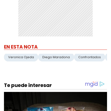
EN ESTA NOTA
Veronica Ojeda
Diego Maradona
Confrontados
E