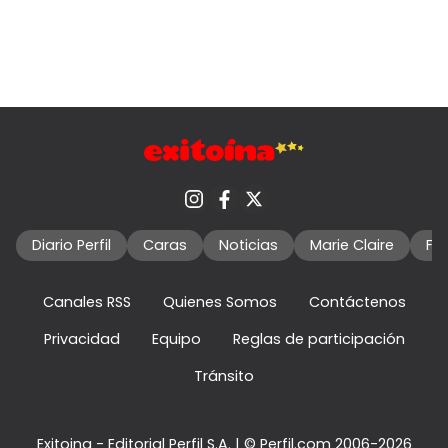
Diario Perfil
Caras
Noticias
Marie Claire
Fo
Canales RSS
Quienes Somos
Contáctenos
Privacidad
Equipo
Reglas de participación
Tránsito
Exitoina - Editorial Perfil S.A.
| © Perfil.com 2006-2026