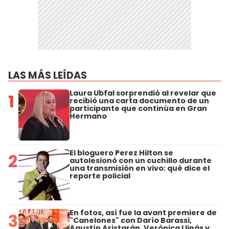
LAS MÁS LEÍDAS
Laura Ubfal sorprendió al revelar que
1
recibió una carta documento de un
participante que continúa en Gran
Hermano
El bloguero Perez Hilton se
2
autolesionó con un cuchillo durante
una transmisión en vivo: qué dice el
reporte policial
En fotos, así fue la avant premiere de
3
"Canelones" con Darío Barassi,
Agustín Aristarán, Verónica Llinás y