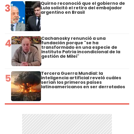
Quirno reconoció que el gobierno de
3
Lula solicitó el retiro del embajador
argentino en Brasil
Cachanosky renunció a una
4
fundación porque "se ha
transformado en una especie de
Instituto Patria incondicional de la
gestión de Milei"
Tercera Guerra Mundial: la
5
inteligencia artificial reveló cuáles
serían los primeros países
latinoamericanos en ser derrotados