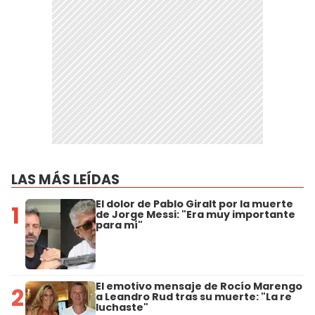
LAS MÁS LEÍDAS
El dolor de Pablo Giralt por la muerte
1
de Jorge Messi: "Era muy importante
para mí"
El emotivo mensaje de Rocío Marengo
2
a Leandro Rud tras su muerte: "La re
luchaste"