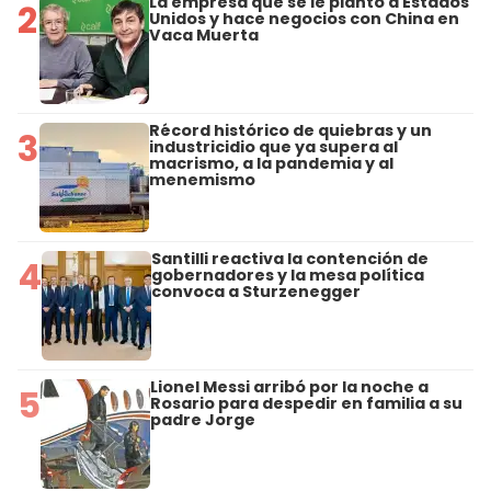
La empresa que se le plantó a Estados
2
Unidos y hace negocios con China en
Vaca Muerta
Récord histórico de quiebras y un
3
industricidio que ya supera al
macrismo, a la pandemia y al
menemismo
Santilli reactiva la contención de
4
gobernadores y la mesa política
convoca a Sturzenegger
Lionel Messi arribó por la noche a
5
Rosario para despedir en familia a su
padre Jorge