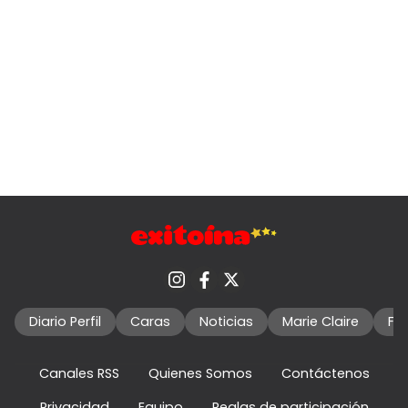
Diario Perfil
Caras
Noticias
Marie Claire
Fo
Canales RSS
Quienes Somos
Contáctenos
Privacidad
Equipo
Reglas de participación