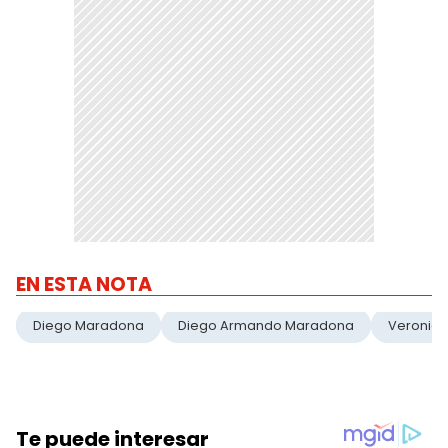
EN ESTA NOTA
Diego Maradona
Diego Armando Maradona
Veronica