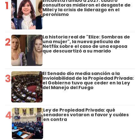
Encuesta rumbo a 2027: cuatro
1
consultoras midieron el desgaste de
Milei y la crisis de liderazgo en el
peronismo
La historia real de "Elize: Sombras de
2
una mujer", la nueva película de
Netflix sobre el caso de una esposa
que descuartizó a su marido
El Senado dio media sanción a la
3
Inviolabilidad de la Propiedad Privada:
el Gobierno tuvo que ceder en la Ley
del Manejo del Fuego
Ley de Propiedad Privada: qué
4
senadores votaron a favor y cuáles
en contra