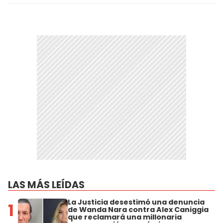
LAS MÁS LEÍDAS
La Justicia desestimó una denuncia
1
de Wanda Nara contra Alex Caniggia
que reclamará una millonaria