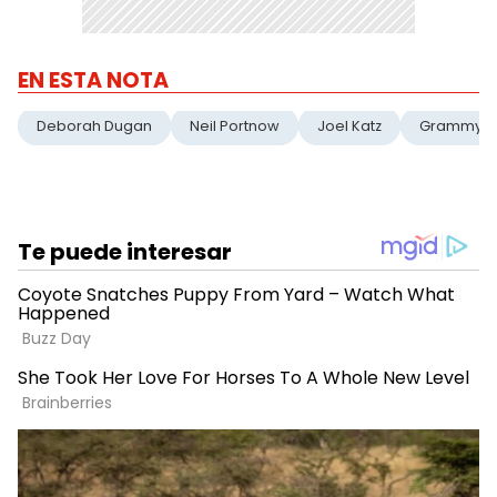
EN ESTA NOTA
Deborah Dugan
Neil Portnow
Joel Katz
Grammy