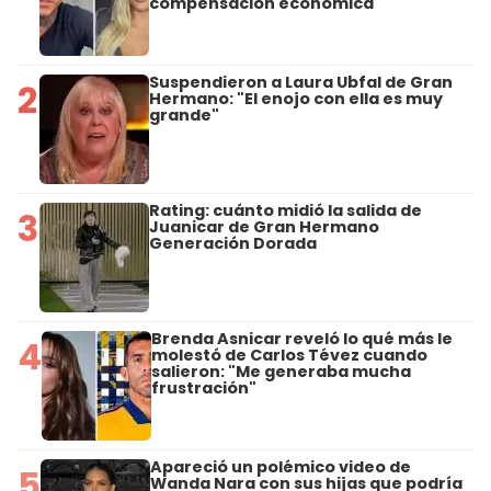
compensación económica
Suspendieron a Laura Ubfal de Gran
2
Hermano: "El enojo con ella es muy
grande"
Rating: cuánto midió la salida de
3
Juanicar de Gran Hermano
Generación Dorada
Brenda Asnicar reveló lo qué más le
4
molestó de Carlos Tévez cuando
salieron: "Me generaba mucha
frustración"
Apareció un polémico video de
5
Wanda Nara con sus hijas que podría