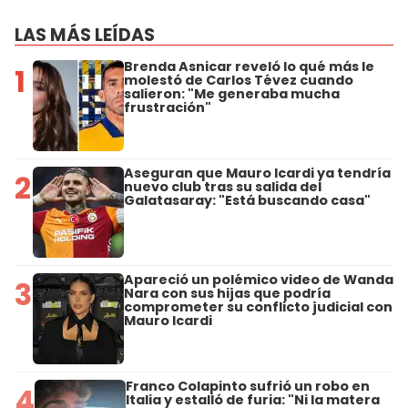
LAS MÁS LEÍDAS
Brenda Asnicar reveló lo qué más le
1
molestó de Carlos Tévez cuando
salieron: "Me generaba mucha
frustración"
Aseguran que Mauro Icardi ya tendría
2
nuevo club tras su salida del
Galatasaray: "Está buscando casa"
Apareció un polémico video de Wanda
3
Nara con sus hijas que podría
comprometer su conflicto judicial con
Mauro Icardi
Franco Colapinto sufrió un robo en
4
Italia y estalló de furia: "Ni la matera