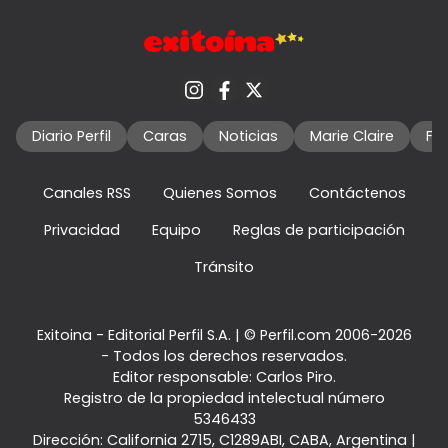
Diario Perfil
Caras
Noticias
Marie Claire
Fo
Canales RSS
Quienes Somos
Contáctenos
Privacidad
Equipo
Reglas de participación
Tránsito
Exitoina - Editorial Perfil S.A.
| © Perfil.com 2006-2026
- Todos los derechos reservados.
Editor responsable: Carlos Piro.
Registro de la propiedad intelectual número
5346433
Dirección:
California 2715
,
C1289ABI
,
CABA, Argentina
|