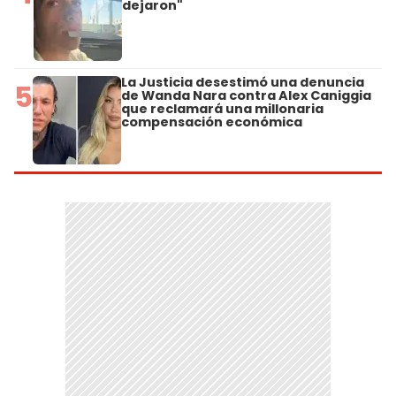
dejaron"
La Justicia desestimó una denuncia
5
de Wanda Nara contra Alex Caniggia
que reclamará una millonaria
compensación económica