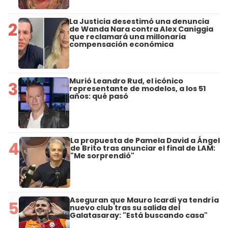
La Justicia desestimó una denuncia
2
de Wanda Nara contra Alex Caniggia
que reclamará una millonaria
compensación económica
Murió Leandro Rud, el icónico
3
representante de modelos, a los 51
años: qué pasó
La propuesta de Pamela David a Ángel
4
de Brito tras anunciar el final de LAM:
"Me sorprendió"
Aseguran que Mauro Icardi ya tendría
5
nuevo club tras su salida del
Galatasaray: "Está buscando casa"