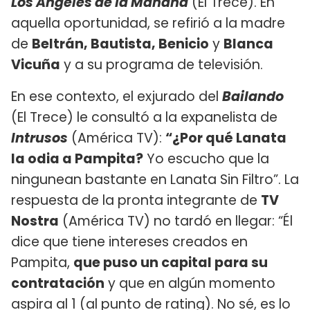
Los Ángeles de la Mañana
(El Trece). En
aquella oportunidad, se refirió a la madre
de
Beltrán, Bautista, Benicio
y
Blanca
Vicuña
y a su programa de televisión.
En ese contexto, el exjurado del
Bailando
(El Trece) le consultó a la expanelista de
Intrusos
(América TV):
“¿Por qué Lanata
la odia a Pampita?
Yo escucho que la
ningunean bastante en Lanata Sin Filtro”. La
respuesta de la pronta integrante de
TV
Nostra
(América TV) no tardó en llegar: “Él
dice que tiene intereses creados en
Pampita,
que puso un capital para su
contratación
y que en algún momento
aspira al 1 (al punto de rating). No sé, es lo