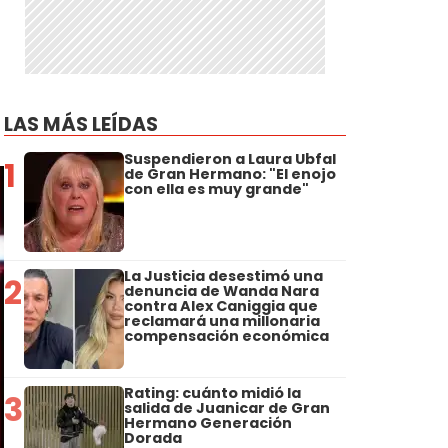
LAS MÁS LEÍDAS
Suspendieron a Laura Ubfal
1
de Gran Hermano: "El enojo
con ella es muy grande"
La Justicia desestimó una
2
denuncia de Wanda Nara
contra Alex Caniggia que
reclamará una millonaria
compensación económica
Rating: cuánto midió la
3
salida de Juanicar de Gran
Hermano Generación
Dorada