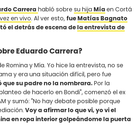
rdo Carrera
habló sobre
su hija
Mía
en Cortá
 vez en vivo
. Al ver esto,
fue
Matías Bagnato
ntó el detrás de escena de
la entrevista de
obre Eduardo Carrera?
e Romina y Mía. Yo hice la entrevista, no se
a y era una situación difícil, pero fue
tó que su padre no la nombrara.
Por la
 planteo de hacerlo en Bondi", comenzó el ex
AM y sumó: "No hay debate posible porque
diación.
Voy a afirmar lo que vi, yo vi el
na en ropa interior golpeándome la puerta