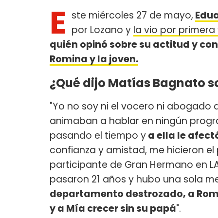
E
ste miércoles 27 de mayo,
Edua
por Lozano y
la vio por primera
quién opinó sobre su actitud y co
Romina y la joven.
¿Qué dijo Matías Bagnato s
"Yo no soy ni el vocero ni abogado d
animaban a hablar en ningún program
pasando el tiempo y
a ella le afec
confianza y amistad, me hicieron el
participante de Gran Hermano en L
pasaron 21 años y hubo una sola me
departamento destrozado, a Romi
y a Mía crecer sin su papá
".