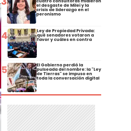
3
cuatro consultoras midieron
el desgaste de Milei y la
crisis de liderazgo en el
peronismo
Ley de Propiedad Privada:
4
qué senadores votaron a
favor y cuáles en contra
El Gobierno perdió la
5
pulseada del nombre: la "Ley
de Tierras" se impuso en
toda la conversación digital