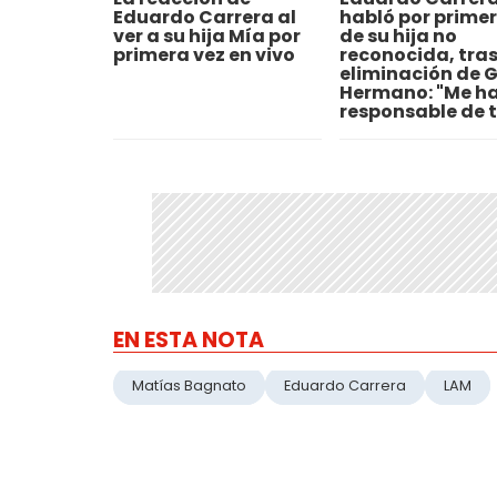
Eduardo Carrera al
habló por primer
ver a su hija Mía por
de su hija no
primera vez en vivo
reconocida, tras
eliminación de 
Hermano: "Me h
responsable de 
EN ESTA NOTA
Matías Bagnato
Eduardo Carrera
LAM