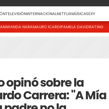
ÓN
TELEVISIÓN
INTERNACIONAL
NETFLIX
MÚSICA
SEXY
IANI
WANDA NARA
MAURO ICARDI
PAMELA DAVID
RATING
 opinó sobre la
rdo Carrera: "A Mía
u padre no la