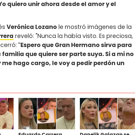
o quiero unir ahora desde el amor y el
ués
Verónica Lozano
le mostró imágenes de la
rera
reveló: "Nunca la había visto. Es preciosa,
cerró:
"Espero que Gran Hermano sirva para
familia que quiere ser parte suya. Si a mi no
y me hago cargo, le voy a pedir perdón un
a
Eduardo Carrera
Danelik Galazan se