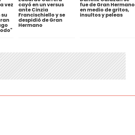
a vez
cayó en un versus
fue de Gran Hermano
ante Cinzia
en medio de gritos,
 su
Francischiello y se
insultos y peleas
Gran
despidió de Gran
ago
Hermano
todo"