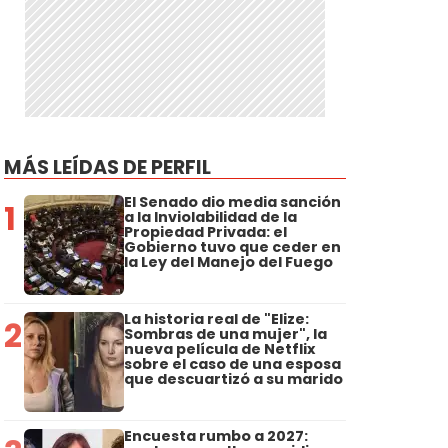
MÁS LEÍDAS DE PERFIL
El Senado dio media sanción
1
a la Inviolabilidad de la
Propiedad Privada: el
Gobierno tuvo que ceder en
la Ley del Manejo del Fuego
La historia real de "Elize:
2
Sombras de una mujer", la
nueva película de Netflix
sobre el caso de una esposa
que descuartizó a su marido
Encuesta rumbo a 2027: