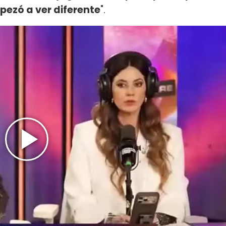
ezó a ver diferente
".