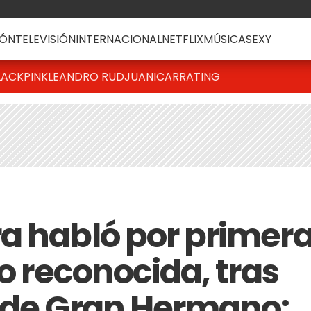
ÓN
TELEVISIÓN
INTERNACIONAL
NETFLIX
MÚSICA
SEXY
LACKPINK
LEANDRO RUD
JUANICAR
RATING
a habló por primer
no reconocida, tras
 de Gran Hermano: