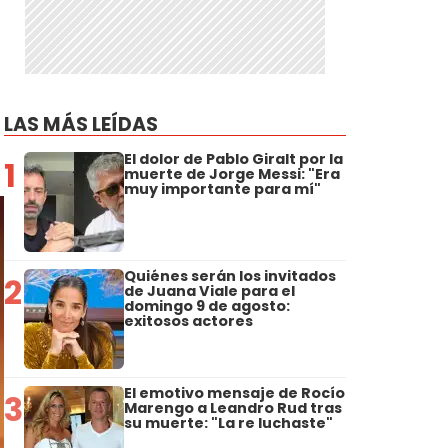
LAS MÁS LEÍDAS
El dolor de Pablo Giralt por la
1
muerte de Jorge Messi: "Era
muy importante para mí"
Quiénes serán los invitados
2
de Juana Viale para el
domingo 9 de agosto:
exitosos actores
El emotivo mensaje de Rocío
3
Marengo a Leandro Rud tras
su muerte: "La re luchaste"