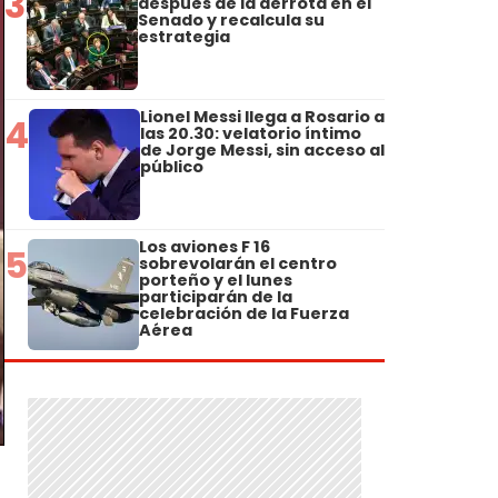
3
después de la derrota en el
Senado y recalcula su
estrategia
Lionel Messi llega a Rosario a
4
las 20.30: velatorio íntimo
de Jorge Messi, sin acceso al
público
Los aviones F 16
5
sobrevolarán el centro
porteño y el lunes
participarán de la
celebración de la Fuerza
Aérea