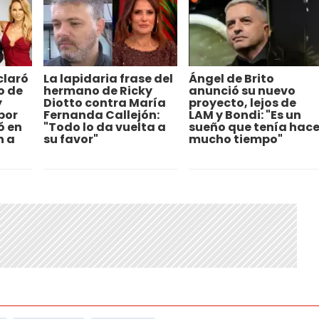
claró
La lapidaria frase del
Ángel de Brito
o de
hermano de Ricky
anunció su nuevo
y
Diotto contra María
proyecto, lejos de
por
Fernanda Callejón:
LAM y Bondi: "Es un
ó en
"Todo lo da vuelta a
sueño que tenía hac
n a
su favor"
mucho tiempo"