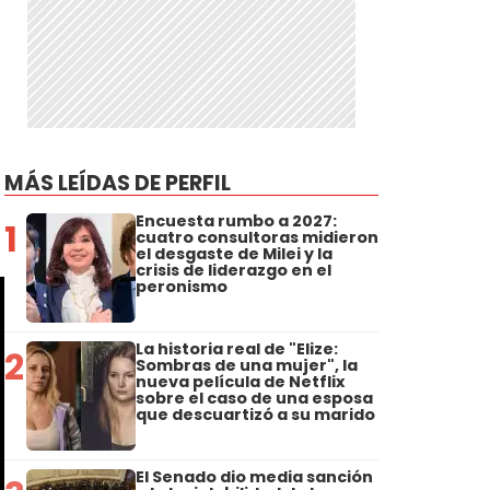
MÁS LEÍDAS DE PERFIL
Encuesta rumbo a 2027:
1
cuatro consultoras midieron
el desgaste de Milei y la
crisis de liderazgo en el
peronismo
La historia real de "Elize:
2
Sombras de una mujer", la
nueva película de Netflix
sobre el caso de una esposa
que descuartizó a su marido
El Senado dio media sanción