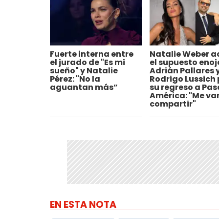
Fuerte interna entre
Natalie Weber a
el jurado de "Es mi
el supuesto enoj
sueño" y Natalie
Adrián Pallares 
Pérez: "No la
Rodrigo Lussich 
aguantan más”
su regreso a Pas
América: "Me va
compartir"
EN ESTA NOTA