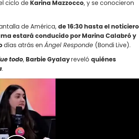
 el ciclo de
Karina Mazzocco
, y se conocieron
antalla de América,
de 16:30 hasta el noticiero
rama estará conducido por Marina Calabró y
to
días atrás en
Ángel Responde
(Bondi Live).
fue todo
,
Barbie Gyalay
reveló
quiénes
a
.