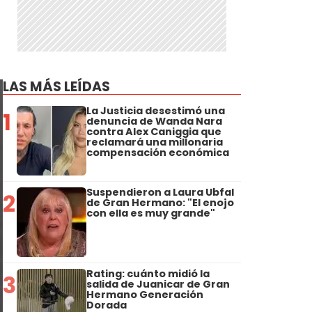
LAS MÁS LEÍDAS
La Justicia desestimó una
1
denuncia de Wanda Nara
contra Alex Caniggia que
reclamará una millonaria
compensación económica
Suspendieron a Laura Ubfal
2
de Gran Hermano: "El enojo
con ella es muy grande"
Rating: cuánto midió la
3
salida de Juanicar de Gran
Hermano Generación
Dorada