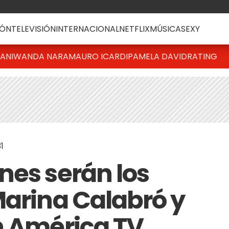
ÓN
TELEVISIÓN
INTERNACIONAL
NETFLIX
MÚSICA
SEXY
IANI
WANDA NARA
MAURO ICARDI
PAMELA DAVID
RATING
1
nes serán los
Marina Calabró y
n América TV