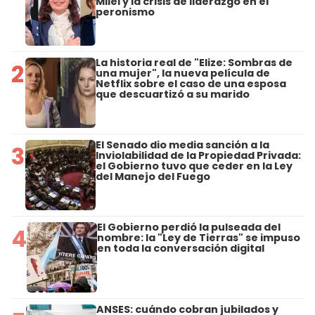
Milei y la crisis de liderazgo en el
peronismo
La historia real de "Elize: Sombras de
2
una mujer", la nueva película de
Netflix sobre el caso de una esposa
que descuartizó a su marido
El Senado dio media sanción a la
3
Inviolabilidad de la Propiedad Privada:
el Gobierno tuvo que ceder en la Ley
del Manejo del Fuego
El Gobierno perdió la pulseada del
4
nombre: la "Ley de Tierras" se impuso
en toda la conversación digital
ANSES: cuándo cobran jubilados y