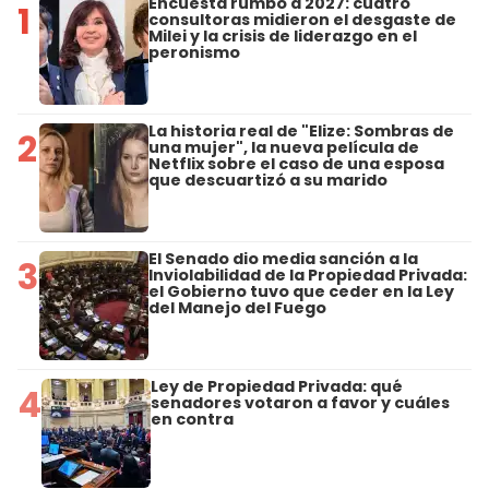
Encuesta rumbo a 2027: cuatro
1
consultoras midieron el desgaste de
Milei y la crisis de liderazgo en el
peronismo
La historia real de "Elize: Sombras de
2
una mujer", la nueva película de
Netflix sobre el caso de una esposa
que descuartizó a su marido
El Senado dio media sanción a la
3
Inviolabilidad de la Propiedad Privada:
el Gobierno tuvo que ceder en la Ley
del Manejo del Fuego
Ley de Propiedad Privada: qué
4
senadores votaron a favor y cuáles
en contra