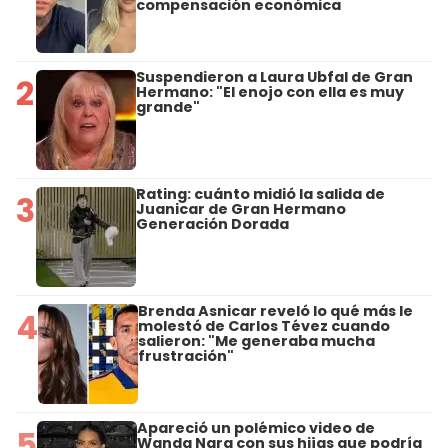
compensación económica
Suspendieron a Laura Ubfal de Gran
2
Hermano: "El enojo con ella es muy
grande"
Rating: cuánto midió la salida de
3
Juanicar de Gran Hermano
Generación Dorada
Brenda Asnicar reveló lo qué más le
4
molestó de Carlos Tévez cuando
salieron: "Me generaba mucha
frustración"
Apareció un polémico video de
5
Wanda Nara con sus hijas que podría