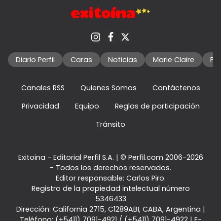
Diario Perfil
Caras
Noticias
Marie Claire
Fo
Canales RSS
Quienes Somos
Contáctenos
Privacidad
Equipo
Reglas de participación
Tránsito
Exitoina - Editorial Perfil S.A.
| © Perfil.com 2006-2026
- Todos los derechos reservados.
Editor responsable: Carlos Piro.
Registro de la propiedad intelectual número
5346433
Dirección:
California 2715
,
C1289ABI
,
CABA, Argentina
|
Teléfono:
(+5411) 7091-4921
/
(+5411) 7091-4922
| E-