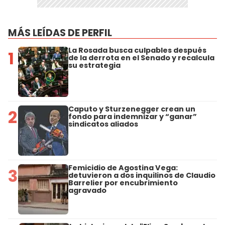
MÁS LEÍDAS DE PERFIL
La Rosada busca culpables después
1
de la derrota en el Senado y recalcula
su estrategia
Caputo y Sturzenegger crean un
2
fondo para indemnizar y “ganar”
sindicatos aliados
Femicidio de Agostina Vega:
3
detuvieron a dos inquilinos de Claudio
Barrelier por encubrimiento
agravado