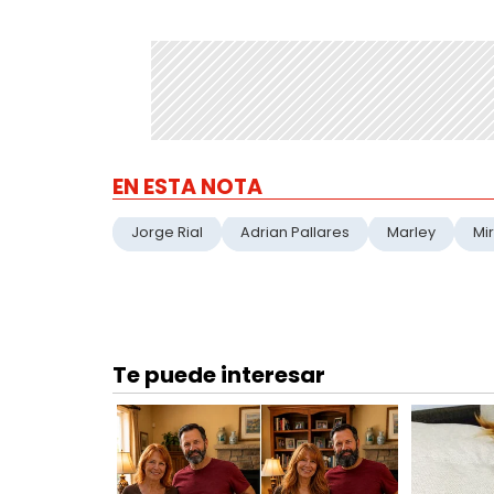
EN ESTA NOTA
Jorge Rial
Adrian Pallares
Marley
Mi