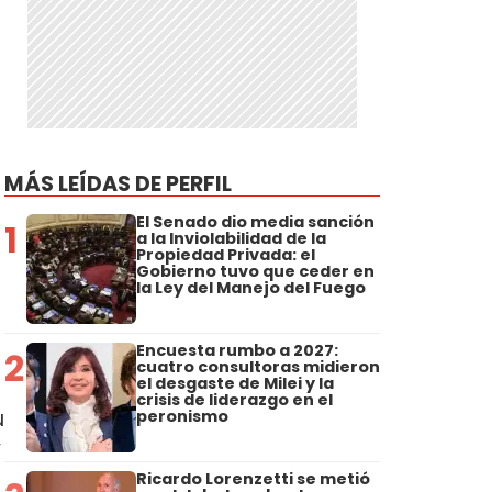
MÁS LEÍDAS DE PERFIL
El Senado dio media sanción
1
a la Inviolabilidad de la
Propiedad Privada: el
Gobierno tuvo que ceder en
la Ley del Manejo del Fuego
Encuesta rumbo a 2027:
2
cuatro consultoras midieron
el desgaste de Milei y la
crisis de liderazgo en el
u
peronismo
”
Ricardo Lorenzetti se metió