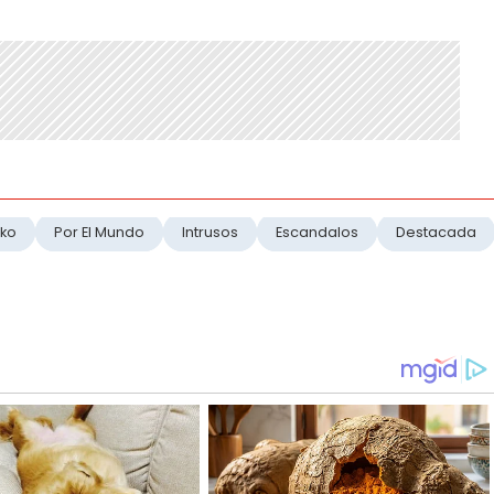
rko
Por El Mundo
Intrusos
Escandalos
Destacada