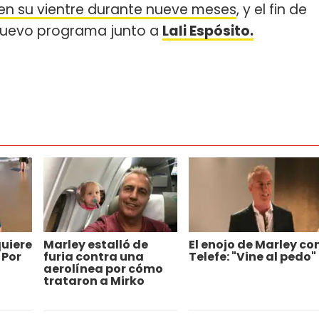
é en su vientre durante nueve meses
, y el fin de
nuevo programa junto a
Lali Espósito.
quiere
Marley estalló de
El enojo de Marley co
 Por
furia contra una
Telefe: "Vine al pedo"
aerolínea por cómo
trataron a Mirko