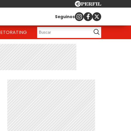
Seguinos
IETO
RATING