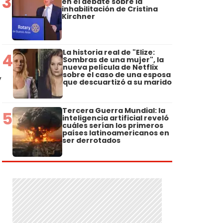
3
en el debate sobre la
inhabilitación de Cristina
Kirchner
La historia real de "Elize:
4
Sombras de una mujer", la
nueva película de Netflix
sobre el caso de una esposa
y
que descuartizó a su marido
Tercera Guerra Mundial: la
5
inteligencia artificial reveló
cuáles serían los primeros
países latinoamericanos en
ser derrotados