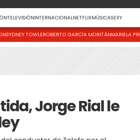
ÓN
TELEVISIÓN
INTERNACIONAL
NETFLIX
MÚSICA
SEXY
TON
SYDNEY TOWLE
ROBERTO GARCÍA MORITÁN
MARIELA PR
ida, Jorge Rial le
ley