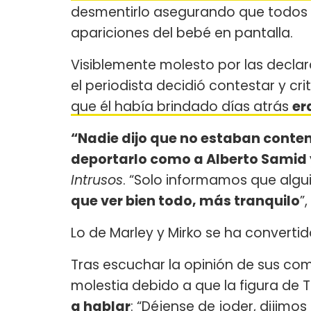
desmentirlo asegurando que todos 
apariciones del bebé en pantalla.
Visiblemente molesto por las declar
el periodista decidió contestar y cr
que él había brindado días atrás
er
“Nadie dijo que no estaban content
deportarlo como a Alberto Samid 
Intrusos
. “Solo informamos que algui
que ver bien todo, más tranquilo
”
Lo de Marley y Mirko se ha converti
Tras escuchar la opinión de sus com
molestia debido a que la figura de T
a hablar
: “Déjense de joder, dijim