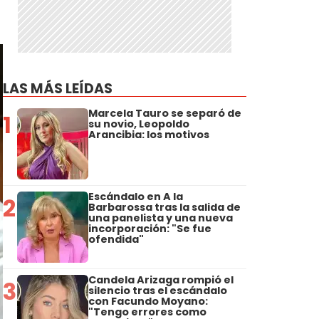
LAS MÁS LEÍDAS
Marcela Tauro se separó de
1
su novio, Leopoldo
Arancibia: los motivos
Escándalo en A la
2
Barbarossa tras la salida de
una panelista y una nueva
incorporación: "Se fue
ofendida"
Candela Arizaga rompió el
3
silencio tras el escándalo
con Facundo Moyano:
"Tengo errores como