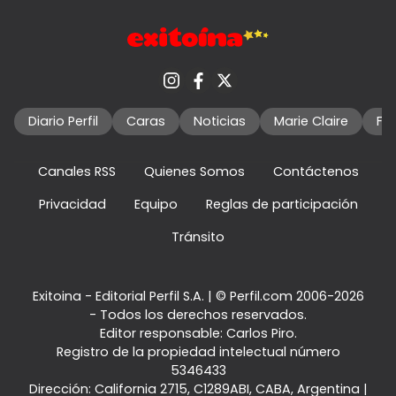
Diario Perfil
Caras
Noticias
Marie Claire
Fo
Canales RSS
Quienes Somos
Contáctenos
Privacidad
Equipo
Reglas de participación
Tránsito
Exitoina - Editorial Perfil S.A.
| © Perfil.com 2006-2026
- Todos los derechos reservados.
Editor responsable: Carlos Piro.
Registro de la propiedad intelectual número
5346433
Dirección:
California 2715
,
C1289ABI
,
CABA, Argentina
|