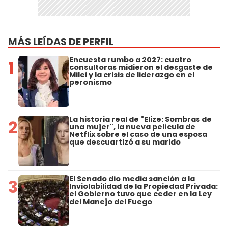
MÁS LEÍDAS DE PERFIL
Encuesta rumbo a 2027: cuatro
1
consultoras midieron el desgaste de
Milei y la crisis de liderazgo en el
peronismo
La historia real de "Elize: Sombras de
2
una mujer", la nueva película de
Netflix sobre el caso de una esposa
que descuartizó a su marido
El Senado dio media sanción a la
3
Inviolabilidad de la Propiedad Privada:
el Gobierno tuvo que ceder en la Ley
del Manejo del Fuego