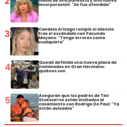
2
salida de una panelista y una nueva
incorporación: "Se fue ofendida"
Candela Arizaga rompió el silencio
3
tras el escándalo con Facundo
Moyano: "Tengo errores como
cualquiera"
Quedó definida una nueva placa de
4
nominados en Gran Hermano:
quiénes son
Aseguran que los padres de Tini
5
Stoessel no están invitados al
casamiento con Rodrigo De Paul: "Ya
están avisados"