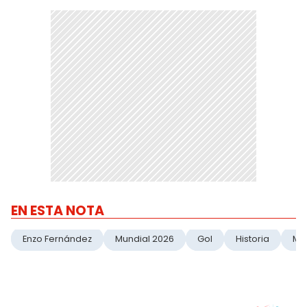
EN ESTA NOTA
Enzo Fernández
Mundial 2026
Gol
Historia
Mu