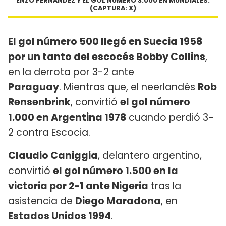
ENZÓ FERNÁNDEZ Y EL GOL NÚMERO 3.000 EN MUNDIALES.
(CAPTURA: X)
El gol número 500 llegó en Suecia 1958
por un tanto del escocés Bobby Collins
,
en la derrota por 3-2 ante
Paraguay
. Mientras que, el neerlandés
Rob
Rensenbrink
, convirtió
el gol número
1.000 en Argentina 1978
cuando perdió 3-
2 contra Escocia.
Claudio Caniggia
, delantero argentino,
convirtió
el gol número 1.500 en la
victoria por 2-1 ante Nigeria
tras la
asistencia de
Diego Maradona
, en
Estados Unidos 1994
.