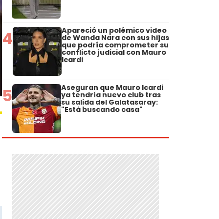
Apareció un polémico video
4
de Wanda Nara con sus hijas
que podría comprometer su
conflicto judicial con Mauro
Icardi
Aseguran que Mauro Icardi
5
ya tendría nuevo club tras
su salida del Galatasaray:
"Está buscando casa"