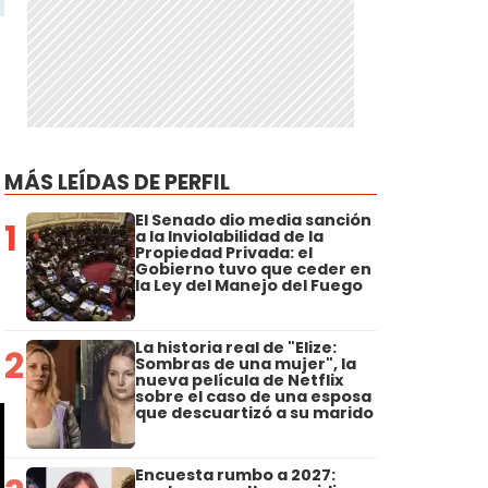
MÁS LEÍDAS DE PERFIL
El Senado dio media sanción
1
e
a la Inviolabilidad de la
Propiedad Privada: el
Gobierno tuvo que ceder en
la Ley del Manejo del Fuego
La historia real de "Elize:
2
Sombras de una mujer", la
nueva película de Netflix
sobre el caso de una esposa
que descuartizó a su marido
Encuesta rumbo a 2027: