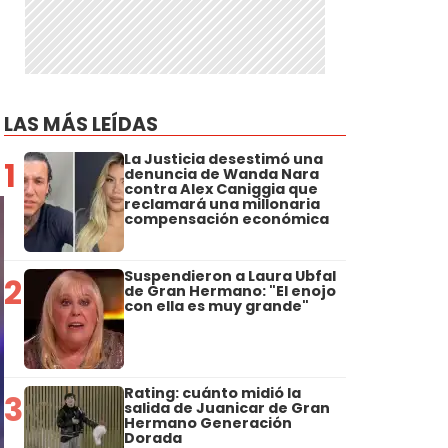
LAS MÁS LEÍDAS
La Justicia desestimó una
1
denuncia de Wanda Nara
contra Alex Caniggia que
reclamará una millonaria
compensación económica
Suspendieron a Laura Ubfal
2
de Gran Hermano: "El enojo
con ella es muy grande"
Rating: cuánto midió la
3
salida de Juanicar de Gran
Hermano Generación
Dorada