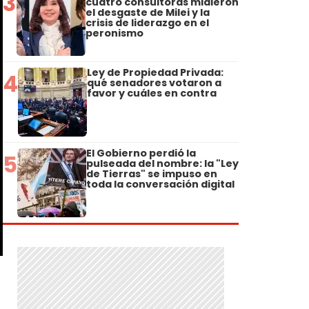
3
cuatro consultoras midieron
el desgaste de Milei y la
crisis de liderazgo en el
peronismo
Ley de Propiedad Privada:
4
qué senadores votaron a
favor y cuáles en contra
El Gobierno perdió la
5
pulseada del nombre: la "Ley
de Tierras" se impuso en
toda la conversación digital