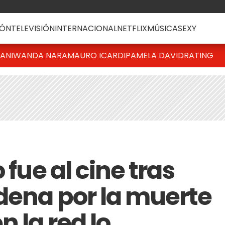
ÓN
TELEVISIÓN
INTERNACIONAL
NETFLIX
MÚSICA
SEXY
IANI
WANDA NARA
MAURO ICARDI
PAMELA DAVID
RATING
 fue al cine tras
dena por la muerte
n la red lo