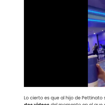
Lo cierto es que al hijo de Pettinato
dos videos
del momento en el que 