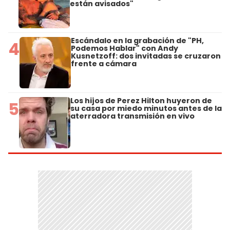
están avisados"
Escándalo en la grabación de "PH,
4
Podemos Hablar" con Andy
Kusnetzoff: dos invitadas se cruzaron
frente a cámara
Los hijos de Perez Hilton huyeron de
5
su casa por miedo minutos antes de la
aterradora transmisión en vivo