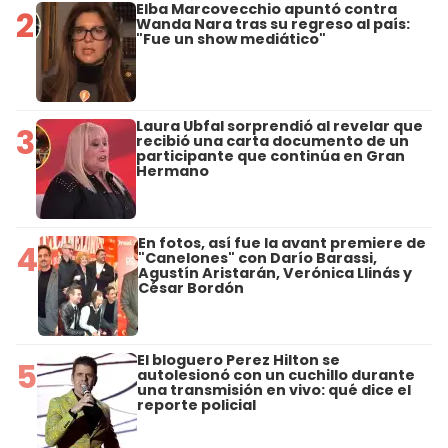
Elba Marcovecchio apuntó contra
2
Wanda Nara tras su regreso al país:
"Fue un show mediático"
Laura Ubfal sorprendió al revelar que
3
recibió una carta documento de un
participante que continúa en Gran
Hermano
En fotos, así fue la avant premiere de
4
"Canelones" con Darío Barassi,
Agustín Aristarán, Verónica Llinás y
César Bordón
El bloguero Perez Hilton se
5
autolesionó con un cuchillo durante
una transmisión en vivo: qué dice el
reporte policial