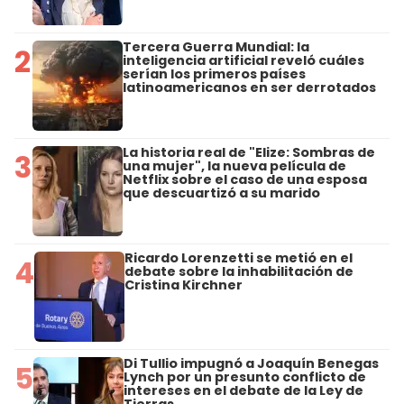
Tercera Guerra Mundial: la
2
inteligencia artificial reveló cuáles
serían los primeros países
latinoamericanos en ser derrotados
La historia real de "Elize: Sombras de
3
una mujer", la nueva película de
Netflix sobre el caso de una esposa
que descuartizó a su marido
Ricardo Lorenzetti se metió en el
4
debate sobre la inhabilitación de
Cristina Kirchner
Di Tullio impugnó a Joaquín Benegas
5
Lynch por un presunto conflicto de
intereses en el debate de la Ley de