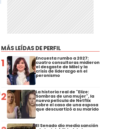
MÁS LEÍDAS DE PERFIL
Encuesta rumbo a 2027:
1
cuatro consultoras midieron
el desgaste de Milei y la
crisis de liderazgo en el
peronismo
a
La historia real de "Elize:
2
Sombras de una mujer", la
nueva película de Netflix
sobre el caso de una esposa
que descuartizó a su marido
El Senado dio media sanción