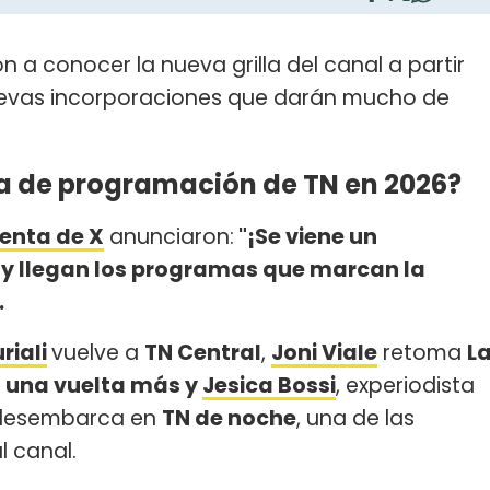
on a conocer la nueva grilla del canal a partir
uevas incorporaciones que darán mucho de
a de programación de TN en 2026?
uenta de X
anunciaron:
"¡Se viene un
o y llegan los programas que marcan la
.
riali
vuelve a
TN Central
,
Joni Viale
retoma
L
 una vuelta más y
Jesica Bossi
, experiodista
esembarca en
TN de noche
, una de las
l canal.