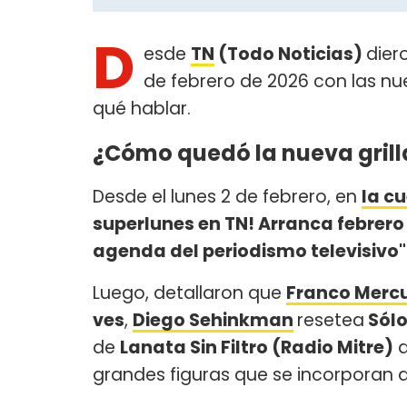
D
esde
TN
(Todo Noticias)
dier
de febrero de 2026 con las n
qué hablar.
¿Cómo quedó la nueva grill
Desde el lunes 2 de febrero, en
la c
superlunes en TN! Arranca febrer
agenda del periodismo televisivo"
Luego, detallaron que
Franco Mercu
ves
,
Diego Sehinkman
resetea
Sólo
de
Lanata Sin Filtro (Radio Mitre)
d
grandes figuras que se incorporan a