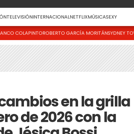
ÓN
TELEVISIÓN
INTERNACIONAL
NETFLIX
MÚSICA
SEXY
RANCO COLAPINTO
ROBERTO GARCÍA MORITÁN
SYDNEY T
cambios en la grilla
ero de 2026 con la
de Jésica Bossi