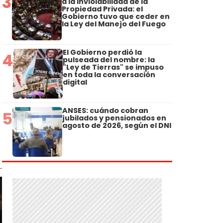
3
a la Inviolabilidad de la
Propiedad Privada: el
Gobierno tuvo que ceder en
la Ley del Manejo del Fuego
El Gobierno perdió la
4
pulseada del nombre: la
"Ley de Tierras" se impuso
en toda la conversación
digital
ANSES: cuándo cobran
5
jubilados y pensionados en
agosto de 2026, según el DNI