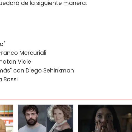
edará de la siguiente manera:
o"
Franco Mercuriali
onatan Viale
a más" con Diego Sehinkman
a Bossi