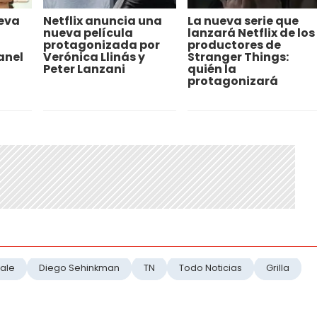
eva
Netflix anuncia una
La nueva serie que
nueva película
lanzará Netflix de los
protagonizada por
productores de
anel
Verónica Llinás y
Stranger Things:
Peter Lanzani
quién la
protagonizará
iale
Diego Sehinkman
TN
Todo Noticias
Grilla