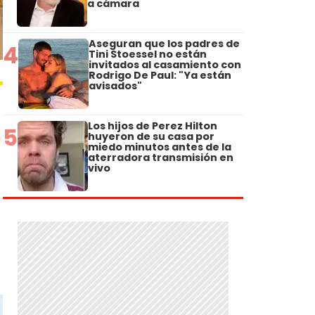
a cámara
Aseguran que los padres de
4
Tini Stoessel no están
invitados al casamiento con
Rodrigo De Paul: "Ya están
avisados"
Los hijos de Perez Hilton
5
huyeron de su casa por
miedo minutos antes de la
aterradora transmisión en
vivo