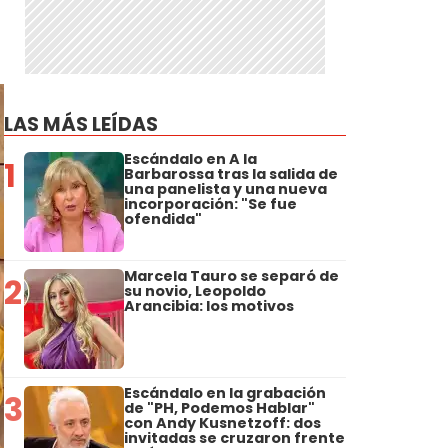
LAS MÁS LEÍDAS
Escándalo en A la
1
Barbarossa tras la salida de
una panelista y una nueva
incorporación: "Se fue
ofendida"
Marcela Tauro se separó de
2
su novio, Leopoldo
Arancibia: los motivos
Escándalo en la grabación
3
de "PH, Podemos Hablar"
con Andy Kusnetzoff: dos
invitadas se cruzaron frente