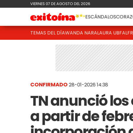
VIERNES 07 DE AGOSTO DEL 2026
ESCÁNDALOS
CORAZ
TEMAS DEL DÍA
WANDA NARA
LAURA UBFAL
F
CONFIRMADO
28-01-2026 14:38
TN anunció los 
a partir de febr
incorporación 