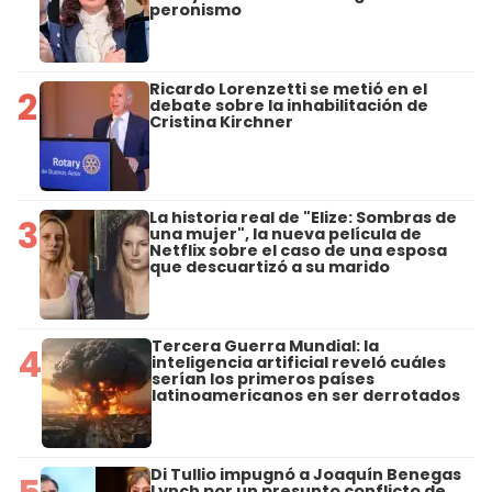
peronismo
Ricardo Lorenzetti se metió en el
2
debate sobre la inhabilitación de
Cristina Kirchner
La historia real de "Elize: Sombras de
3
una mujer", la nueva película de
Netflix sobre el caso de una esposa
que descuartizó a su marido
Tercera Guerra Mundial: la
4
inteligencia artificial reveló cuáles
serían los primeros países
latinoamericanos en ser derrotados
Di Tullio impugnó a Joaquín Benegas
Lynch por un presunto conflicto de