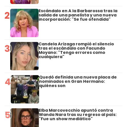
Escándalo en A la Barbarossa tras la
2
salida de una panelista y una nueva
incorporación: "Se fue ofendida"
Candela Arizaga rompió el silencio
3
tras el escándalo con Facundo
Moyano: "Tengo errores como
cualquiera"
Quedó definida una nueva placa de
4
nominados en Gran Hermano:
quiénes son
Elba Marcovecchio apuntó contra
5
Wanda Nara tras su regreso al país:
"Fue un show mediático"