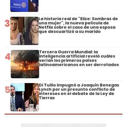
La historia real de "Elize: Sombras de
3
una mujer", la nueva película de
Netflix sobre el caso de una esposa
que descuartizó a su marido
Tercera Guerra Mundial: la
4
inteligencia artificial reveló cuáles
serían los primeros países
latinoamericanos en ser derrotados
Di Tullio impugnó a Joaquín Benegas
5
Lynch por un presunto conflicto de
intereses en el debate de la Ley de
Tierras