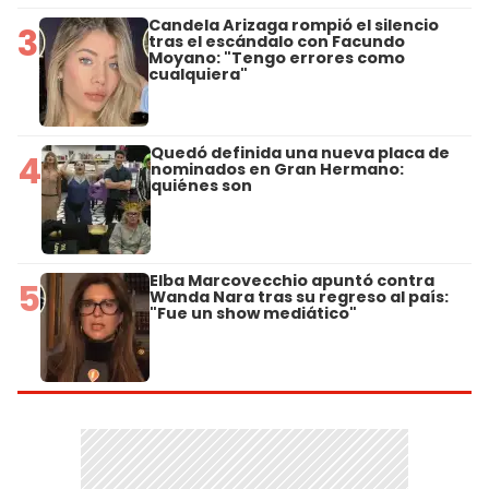
Candela Arizaga rompió el silencio
3
tras el escándalo con Facundo
Moyano: "Tengo errores como
cualquiera"
Quedó definida una nueva placa de
4
nominados en Gran Hermano:
quiénes son
Elba Marcovecchio apuntó contra
5
Wanda Nara tras su regreso al país:
"Fue un show mediático"