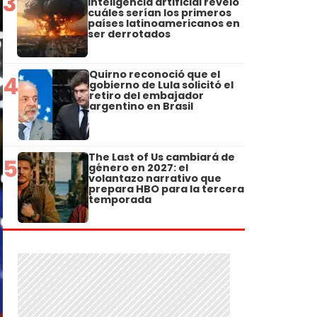
3
inteligencia artificial reveló
cuáles serían los primeros
países latinoamericanos en
ser derrotados
Quirno reconoció que el
4
gobierno de Lula solicitó el
retiro del embajador
argentino en Brasil
The Last of Us cambiará de
5
género en 2027: el
volantazo narrativo que
prepara HBO para la tercera
temporada