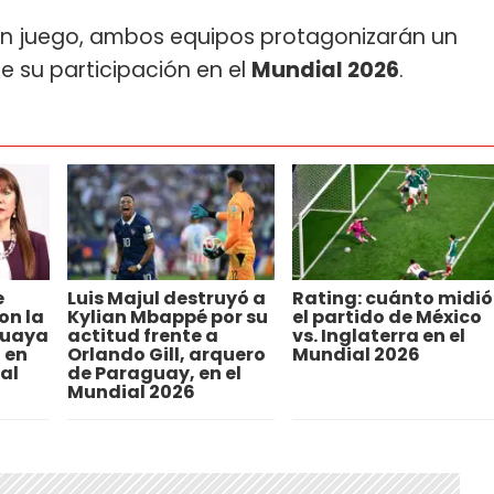
n juego, ambos equipos protagonizarán un
 su participación en el
Mundial 2026
.
e
Luis Majul destruyó a
Rating: cuánto midió
on la
Kylian Mbappé por su
el partido de México
guaya
actitud frente a
vs. Inglaterra en el
 en
Orlando Gill, arquero
Mundial 2026
al
de Paraguay, en el
Mundial 2026