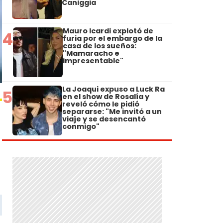
Caniggia
Mauro Icardi explotó de
4
furia por el embargo de la
casa de los sueños:
"Mamaracho e
impresentable"
La Joaqui expuso a Luck Ra
5
en el show de Rosalía y
reveló cómo le pidió
separarse: "Me invitó a un
viaje y se desencantó
conmigo"