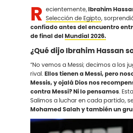
R
ecientemente,
Ibrahim Hassa
Selección de Egipto
, sorprend
confiado antes del encuentro entr
de final del
Mundial 2026.
¿Qué dijo Ibrahim Hassan so
“No vemos a Messi; decimos a los jug
rival.
Ellos tienen a Messi, pero n
Messis, y ojalá Dios nos recompen
contra Messi? Ni lo pensamos
. Es
Salimos a luchar en cada partido, se
Mohamed Salah y también un grup