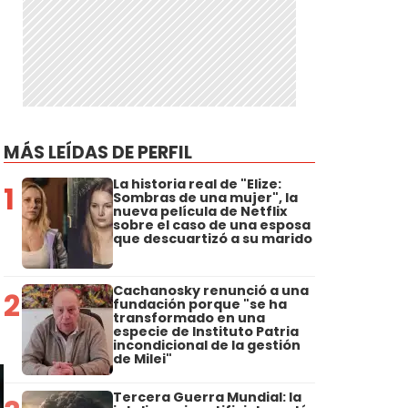
MÁS LEÍDAS DE PERFIL
La historia real de "Elize:
1
Sombras de una mujer", la
nueva película de Netflix
sobre el caso de una esposa
que descuartizó a su marido
Cachanosky renunció a una
2
fundación porque "se ha
transformado en una
especie de Instituto Patria
incondicional de la gestión
de Milei"
Tercera Guerra Mundial: la