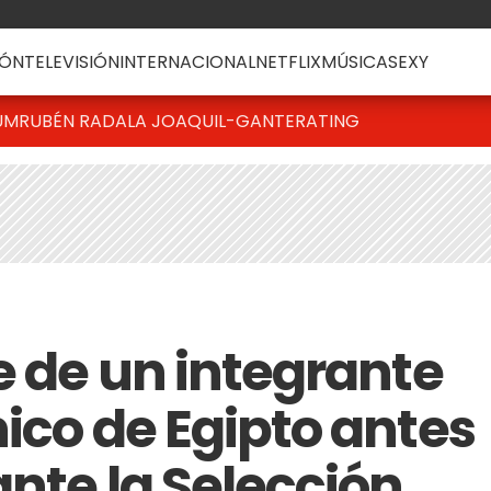
ÓN
TELEVISIÓN
INTERNACIONAL
NETFLIX
MÚSICA
SEXY
UM
RUBÉN RADA
LA JOAQUI
L-GANTE
RATING
e de un integrante
ico de Egipto antes
nte la Selección