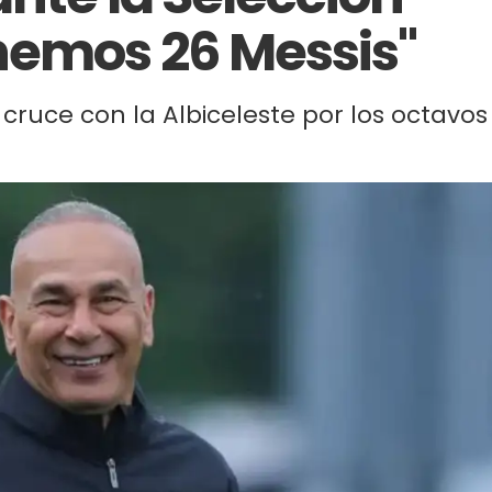
nemos 26 Messis"
cruce con la Albiceleste por los octavos