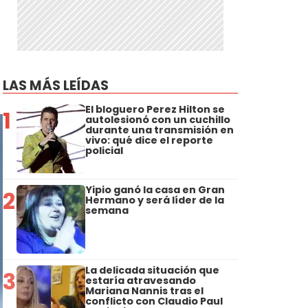
LAS MÁS LEÍDAS
El bloguero Perez Hilton se
1
autolesionó con un cuchillo
durante una transmisión en
vivo: qué dice el reporte
policial
Yipio ganó la casa en Gran
2
Hermano y será líder de la
semana
La delicada situación que
3
estaría atravesando
Mariana Nannis tras el
conflicto con Claudio Paul