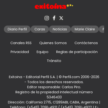
Diario Perfil
Caras
Noticias
Marie Claire
Fo
Canales RSS
Quienes Somos
Contáctenos
Privacidad
Equipo
Reglas de participación
Tránsito
Exitoina - Editorial Perfil S.A.
| © Perfil.com 2006-2026
- Todos los derechos reservados.
Editor responsable: Carlos Piro.
Registro de la propiedad intelectual número
5346433
Dirección:
California 2715
,
C1289ABI
,
CABA, Argentina
|
Teléfono:
(+5411) 7091-4921
/
(+5411) 7091-4922
| E-