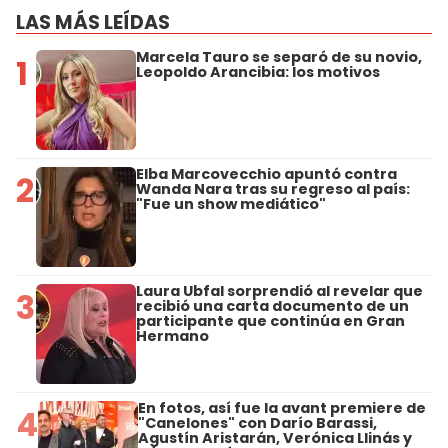
LAS MÁS LEÍDAS
Marcela Tauro se separó de su novio,
1
Leopoldo Arancibia: los motivos
Elba Marcovecchio apuntó contra
2
Wanda Nara tras su regreso al país:
"Fue un show mediático"
Laura Ubfal sorprendió al revelar que
3
recibió una carta documento de un
participante que continúa en Gran
Hermano
En fotos, así fue la avant premiere de
4
"Canelones" con Darío Barassi,
Agustín Aristarán, Verónica Llinás y