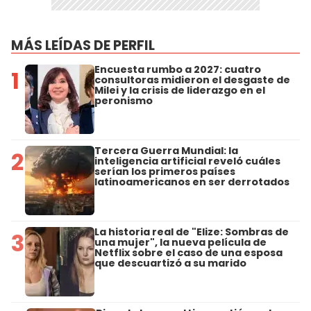
MÁS LEÍDAS DE PERFIL
Encuesta rumbo a 2027: cuatro
1
consultoras midieron el desgaste de
Milei y la crisis de liderazgo en el
peronismo
Tercera Guerra Mundial: la
2
inteligencia artificial reveló cuáles
serían los primeros países
latinoamericanos en ser derrotados
La historia real de "Elize: Sombras de
3
una mujer", la nueva película de
Netflix sobre el caso de una esposa
que descuartizó a su marido