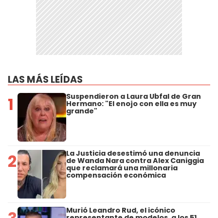
LAS MÁS LEÍDAS
Suspendieron a Laura Ubfal de Gran
1
Hermano: "El enojo con ella es muy
grande"
La Justicia desestimó una denuncia
2
de Wanda Nara contra Alex Caniggia
que reclamará una millonaria
compensación económica
Murió Leandro Rud, el icónico
representante de modelos, a los 51