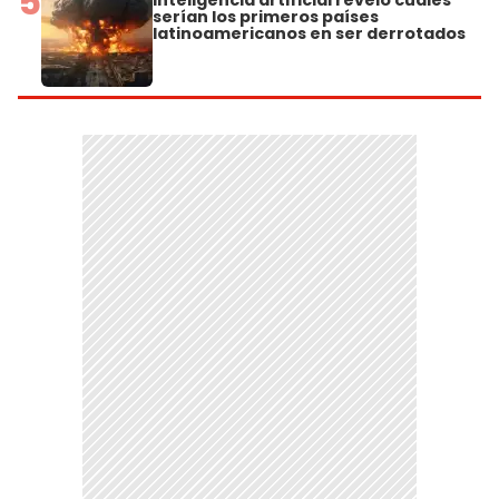
5
inteligencia artificial reveló cuáles
serían los primeros países
latinoamericanos en ser derrotados