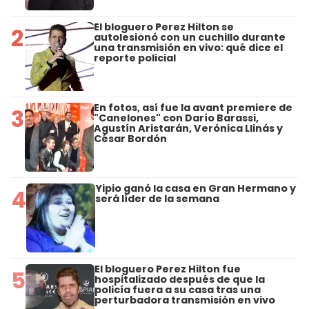
El bloguero Perez Hilton se
2
autolesionó con un cuchillo durante
una transmisión en vivo: qué dice el
reporte policial
En fotos, así fue la avant premiere de
3
"Canelones" con Darío Barassi,
Agustín Aristarán, Verónica Llinás y
César Bordón
Yipio ganó la casa en Gran Hermano y
4
será líder de la semana
El bloguero Perez Hilton fue
5
hospitalizado después de que la
policía fuera a su casa tras una
perturbadora transmisión en vivo