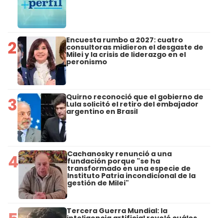
Encuesta rumbo a 2027: cuatro
2
consultoras midieron el desgaste de
Milei y la crisis de liderazgo en el
peronismo
Quirno reconoció que el gobierno de
3
Lula solicitó el retiro del embajador
argentino en Brasil
Cachanosky renunció a una
4
fundación porque "se ha
transformado en una especie de
Instituto Patria incondicional de la
gestión de Milei"
Tercera Guerra Mundial: la