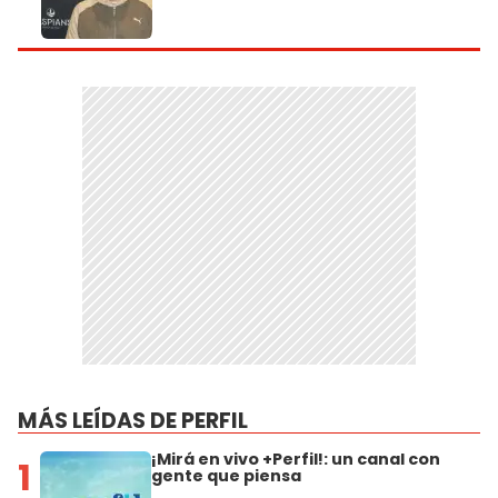
MÁS LEÍDAS DE PERFIL
¡Mirá en vivo +Perfil!: un canal con
1
gente que piensa