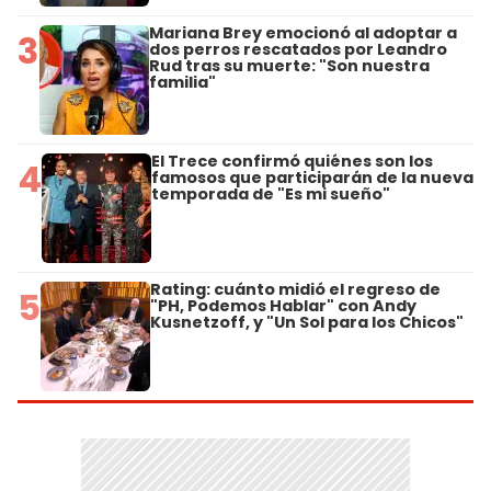
Mariana Brey emocionó al adoptar a
3
dos perros rescatados por Leandro
Rud tras su muerte: "Son nuestra
familia"
El Trece confirmó quiénes son los
4
famosos que participarán de la nueva
temporada de "Es mi sueño"
Rating: cuánto midió el regreso de
5
"PH, Podemos Hablar" con Andy
Kusnetzoff, y "Un Sol para los Chicos"