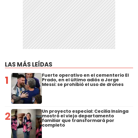
LAS MÁS LEÍDAS
Fuerte operativo en el cementerio El
1
Prado, en el último adiós a Jorge
Messi: se prohibió el uso de drones
Un proyecto especial: Cecilia Insinga
2
mostró el viejo departamento
familiar que transformará por
completo