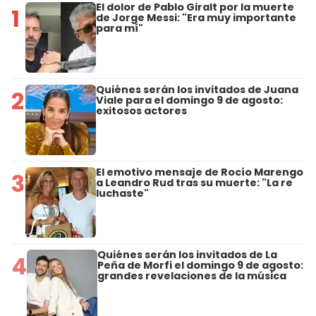
El dolor de Pablo Giralt por la muerte
1
de Jorge Messi: "Era muy importante
para mí"
Quiénes serán los invitados de Juana
2
Viale para el domingo 9 de agosto:
exitosos actores
El emotivo mensaje de Rocío Marengo
3
a Leandro Rud tras su muerte: "La re
luchaste"
Quiénes serán los invitados de La
4
Peña de Morfi el domingo 9 de agosto:
grandes revelaciones de la música