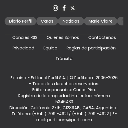
Diario Perfil
Caras
Noticias
Marie Claire
Fo
Canales RSS
Quienes Somos
Contáctenos
Privacidad
Equipo
Reglas de participación
Tránsito
Exitoina - Editorial Perfil S.A.
| © Perfil.com 2006-2026
- Todos los derechos reservados.
Editor responsable: Carlos Piro.
Registro de la propiedad intelectual número
5346433
Dirección:
California 2715
,
C1289ABI
,
CABA, Argentina
|
Teléfono:
(+5411) 7091-4921
/
(+5411) 7091-4922
| E-
mail:
perfilcom@perfil.com