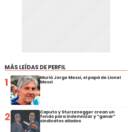
MÁS LEÍDAS DE PERFIL
Murió Jorge Messi, el papá de Lionel
1
Messi
Caputo y Sturzenegger crean un
2
fondo para indemnizar y “ganar”
sindicatos aliados