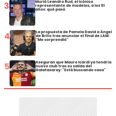
Murió Leandro Rud, el icónico
3
representante de modelos, a los 51
años: qué pasó
La propuesta de Pamela David a Ángel
4
de Brito tras anunciar el final de LAM:
"Me sorprendió"
Aseguran que Mauro Icardi ya tendría
5
nuevo club tras su salida del
Galatasaray: "Está buscando casa"