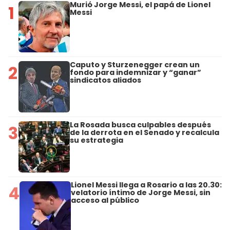
Murió Jorge Messi, el papá de Lionel
1
Messi
Caputo y Sturzenegger crean un
2
fondo para indemnizar y “ganar”
sindicatos aliados
La Rosada busca culpables después
3
de la derrota en el Senado y recalcula
su estrategia
Lionel Messi llega a Rosario a las 20.30:
4
velatorio íntimo de Jorge Messi, sin
acceso al público