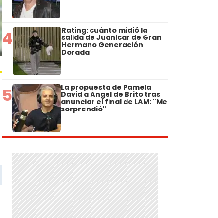
Rating: cuánto midió la
4
salida de Juanicar de Gran
Hermano Generación
Dorada
La propuesta de Pamela
5
David a Ángel de Brito tras
anunciar el final de LAM: "Me
sorprendió"