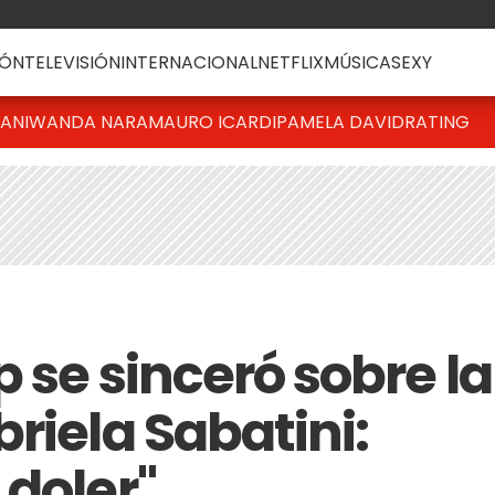
ÓN
TELEVISIÓN
INTERNACIONAL
NETFLIX
MÚSICA
SEXY
IANI
WANDA NARA
MAURO ICARDI
PAMELA DAVID
RATING
 se sinceró sobre la
riela Sabatini:
 doler"