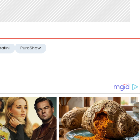
atini
PuroShow