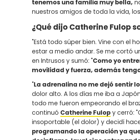
tenemos una familia muy bella,
no
nuestros amigos de toda la vida, lo
¿Qué dijo Catherine Fulop s
"Está todo súper bien. Vine con el 
estar a medio andar. Se me cortó un
en Intrusos y sumó: "
Como yo entren
movilidad y fuerza, además tengo
"
La adrenalina no me dejó sentir l
dolor alto. A los días me iba a Japó
todo me fueron empeorando el brazo
continuó
Catherine Fulop
y cerró: 
insoportable (el dolor) y decidí hac
programando la operación ya que