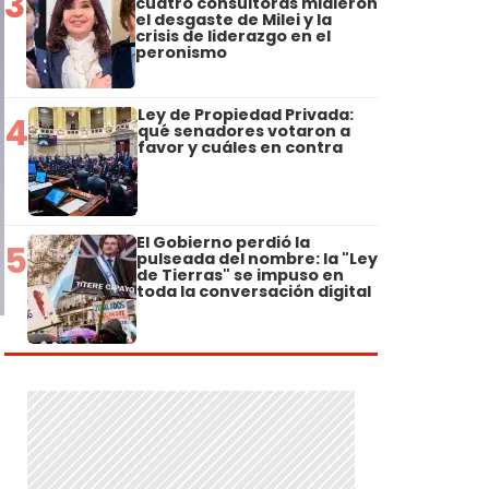
3
cuatro consultoras midieron
el desgaste de Milei y la
crisis de liderazgo en el
peronismo
Ley de Propiedad Privada:
4
qué senadores votaron a
favor y cuáles en contra
El Gobierno perdió la
5
pulseada del nombre: la "Ley
de Tierras" se impuso en
toda la conversación digital