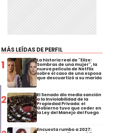
MÁS LEÍDAS DE PERFIL
La historia real de "Elize:
1
Sombras de una mujer", la
nueva película de Netflix
sobre el caso de una esposa
que descuartizó a su marido
El Senado dio media sanción
2
a la Inviolabilidad de la
Propiedad Privada: el
Gobierno tuvo que ceder en
la Ley del Manejo del Fuego
Encuesta rumbo a 2027: