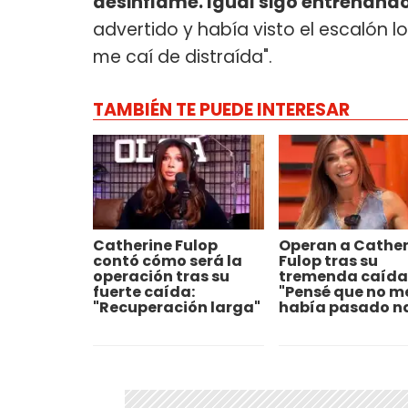
desinflame. Igual sigo entrenand
advertido y había visto el escalón 
me caí de distraída".
TAMBIÉN TE PUEDE INTERESAR
Catherine Fulop
Operan a Cather
contó cómo será la
Fulop tras su
operación tras su
tremenda caída
fuerte caída:
"Pensé que no m
"Recuperación larga"
había pasado n