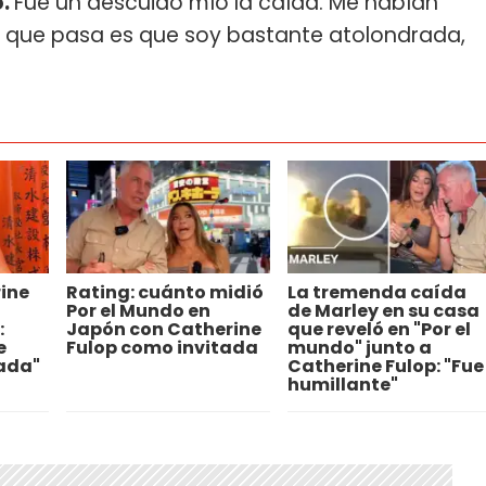
o.
Fue un descuido mío la caída. Me habían
lo que pasa es que soy bastante atolondrada,
ine
Rating: cuánto midió
La tremenda caída
Por el Mundo en
de Marley en su casa
:
Japón con Catherine
que reveló en "Por el
e
Fulop como invitada
mundo" junto a
ada"
Catherine Fulop: "Fue
humillante"