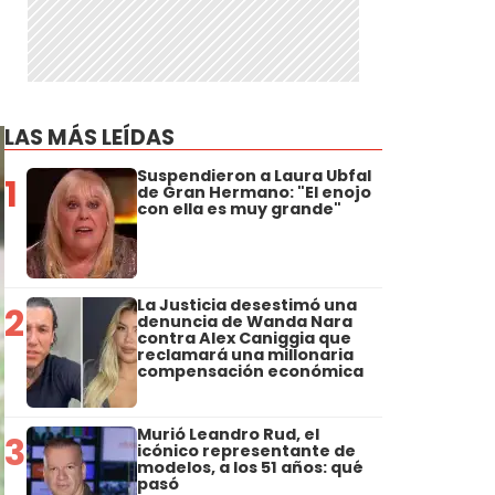
LAS MÁS LEÍDAS
Suspendieron a Laura Ubfal
1
de Gran Hermano: "El enojo
con ella es muy grande"
La Justicia desestimó una
2
denuncia de Wanda Nara
contra Alex Caniggia que
reclamará una millonaria
compensación económica
Murió Leandro Rud, el
3
icónico representante de
modelos, a los 51 años: qué
pasó