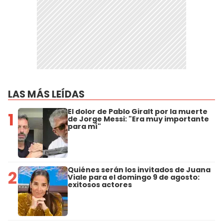
LAS MÁS LEÍDAS
El dolor de Pablo Giralt por la muerte
1
de Jorge Messi: "Era muy importante
para mí"
Quiénes serán los invitados de Juana
2
Viale para el domingo 9 de agosto:
exitosos actores