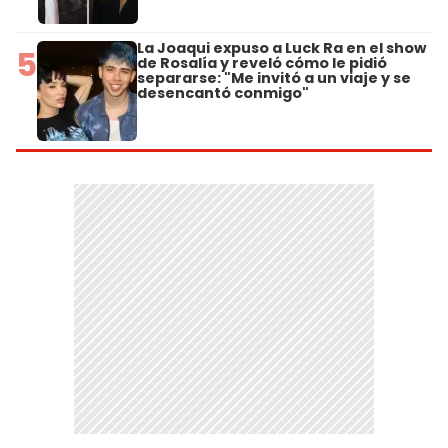
La Joaqui expuso a Luck Ra en el show
5
de Rosalía y reveló cómo le pidió
separarse: "Me invitó a un viaje y se
desencantó conmigo"