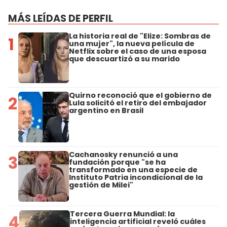
MÁS LEÍDAS DE PERFIL
La historia real de "Elize: Sombras de
1
una mujer", la nueva película de
Netflix sobre el caso de una esposa
que descuartizó a su marido
Quirno reconoció que el gobierno de
2
Lula solicitó el retiro del embajador
argentino en Brasil
Cachanosky renunció a una
3
fundación porque "se ha
transformado en una especie de
Instituto Patria incondicional de la
gestión de Milei"
Tercera Guerra Mundial: la
4
inteligencia artificial reveló cuáles