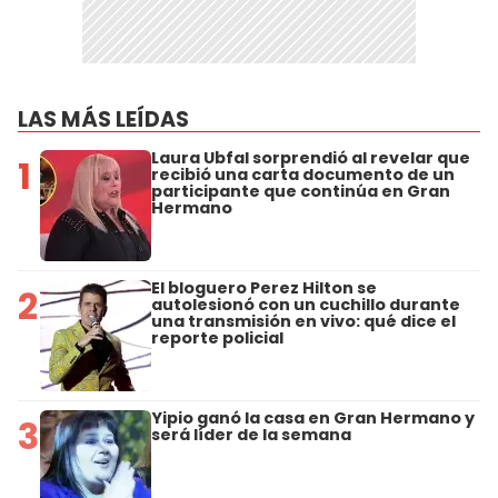
LAS MÁS LEÍDAS
Laura Ubfal sorprendió al revelar que
1
recibió una carta documento de un
participante que continúa en Gran
Hermano
El bloguero Perez Hilton se
2
autolesionó con un cuchillo durante
una transmisión en vivo: qué dice el
reporte policial
Yipio ganó la casa en Gran Hermano y
3
será líder de la semana