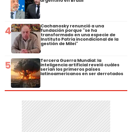
argentino en Brasil
Cachanosky renunció a una
4
fundación porque "se ha
transformado en una especie de
Instituto Patria incondicional de la
gestión de Milei"
Tercera Guerra Mundial: la
5
inteligencia artificial reveló cuáles
serían los primeros países
latinoamericanos en ser derrotados