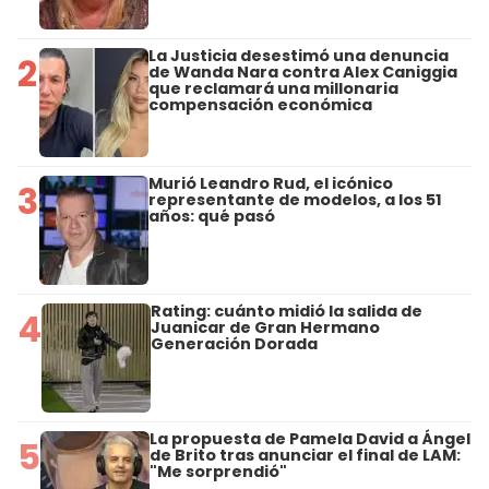
La Justicia desestimó una denuncia
2
de Wanda Nara contra Alex Caniggia
que reclamará una millonaria
compensación económica
Murió Leandro Rud, el icónico
3
representante de modelos, a los 51
años: qué pasó
Rating: cuánto midió la salida de
4
Juanicar de Gran Hermano
Generación Dorada
La propuesta de Pamela David a Ángel
5
de Brito tras anunciar el final de LAM:
"Me sorprendió"