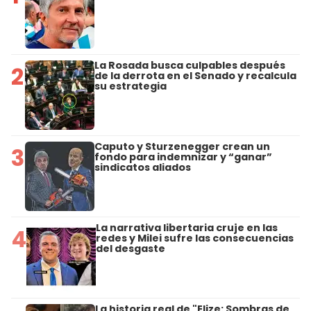
La Rosada busca culpables después
2
de la derrota en el Senado y recalcula
su estrategia
Caputo y Sturzenegger crean un
3
fondo para indemnizar y “ganar”
sindicatos aliados
La narrativa libertaria cruje en las
4
redes y Milei sufre las consecuencias
del desgaste
La historia real de "Elize: Sombras de