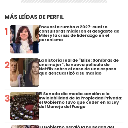
MÁS LEÍDAS DE PERFIL
Encuesta rumbo a 2027: cuatro
1
consultoras midieron el desgaste de
Milei y la crisis de liderazgo en el
peronismo
La historia real de "Elize: Sombras de
2
una mujer", la nueva película de
Netflix sobre el caso de una esposa
que descuartizó a su marido
El Senado dio media sanción a la
3
Inviolabilidad de la Propiedad Privada:
el Gobierno tuvo que ceder en la Ley
del Manejo del Fuego
El Gobierno perdió la pulseada del