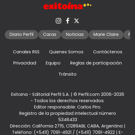
Diario Perfil
Caras
Noticias
Marie Claire
Fo
Canales RSS
Quienes Somos
Contáctenos
Privacidad
Equipo
Reglas de participación
Tránsito
Exitoina - Editorial Perfil S.A.
| © Perfil.com 2006-2026
- Todos los derechos reservados.
Editor responsable: Carlos Piro.
Registro de la propiedad intelectual número
5346433
Dirección:
California 2715
,
C1289ABI
,
CABA, Argentina
|
Teléfono:
(+5411) 7091-4921
/
(+5411) 7091-4922
| E-