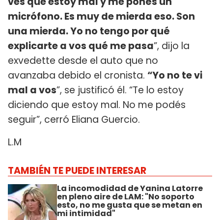
ves que estoy mal y me ponés un
micrófono. Es muy de mierda eso. Son
una mierda. Yo no tengo por qué
explicarte a vos qué me pasa
”, dijo la
exvedette desde el auto que no
avanzaba debido el cronista.
“Yo no te vi
mal a vos
”, se justificó él. “Te lo estoy
diciendo que estoy mal. No me podés
seguir”, cerró Eliana Guercio.
L.M
TAMBIÉN TE PUEDE INTERESAR
La incomodidad de Yanina Latorre
en pleno aire de LAM: "No soporto
esto, no me gusta que se metan en
mi intimidad"