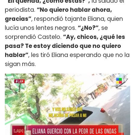
“Eli querida, ¿cómo estás?”,
la saludó el
periodista.
“No quiero hablar ahora,
gracias”
, respondió tajante Eliana, quien
lucía unos lentes negros.
“¿No?”
, se
sorprendió Castelo.
“Ay, chicos, ¿qué les
pasa? Te estoy diciendo que no quiero
hablar”
, les tiró Eliana esperando que no la
sigan más.