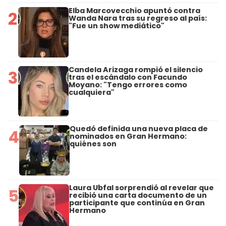
Elba Marcovecchio apuntó contra
2
Wanda Nara tras su regreso al país:
"Fue un show mediático"
Candela Arizaga rompió el silencio
3
tras el escándalo con Facundo
Moyano: "Tengo errores como
cualquiera"
Quedó definida una nueva placa de
4
nominados en Gran Hermano:
quiénes son
Laura Ubfal sorprendió al revelar que
5
recibió una carta documento de un
participante que continúa en Gran
Hermano