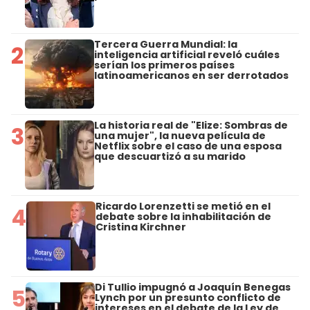
Tercera Guerra Mundial: la
2
inteligencia artificial reveló cuáles
serían los primeros países
latinoamericanos en ser derrotados
La historia real de "Elize: Sombras de
3
una mujer", la nueva película de
Netflix sobre el caso de una esposa
que descuartizó a su marido
Ricardo Lorenzetti se metió en el
4
debate sobre la inhabilitación de
Cristina Kirchner
Di Tullio impugnó a Joaquín Benegas
5
Lynch por un presunto conflicto de
intereses en el debate de la Ley de