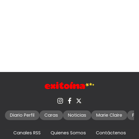
Diario Perfil
Caras
Noticias
Marie Claire
Fo
Canales RSS
Quienes Somos
Contáctenos