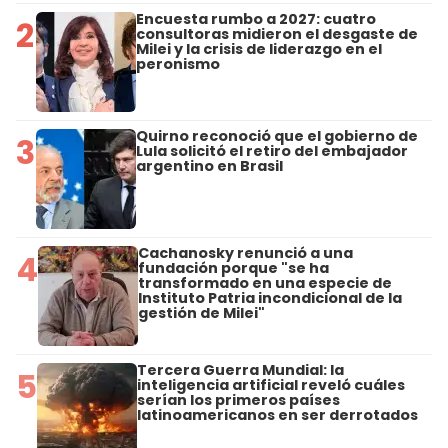
Encuesta rumbo a 2027: cuatro
2
consultoras midieron el desgaste de
Milei y la crisis de liderazgo en el
peronismo
Quirno reconoció que el gobierno de
3
Lula solicitó el retiro del embajador
argentino en Brasil
Cachanosky renunció a una
4
fundación porque "se ha
transformado en una especie de
Instituto Patria incondicional de la
gestión de Milei"
Tercera Guerra Mundial: la
5
inteligencia artificial reveló cuáles
serían los primeros países
latinoamericanos en ser derrotados