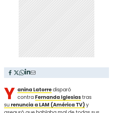
Y
anina Latorre
disparó
contra
Fernanda Iglesias
tras
su
renuncia a LAM (América TV)
y
aseguró que hablaba mal de todas sus