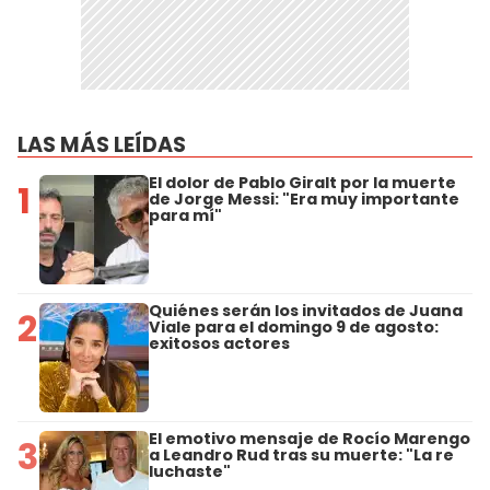
LAS MÁS LEÍDAS
El dolor de Pablo Giralt por la muerte
1
de Jorge Messi: "Era muy importante
para mí"
Quiénes serán los invitados de Juana
2
Viale para el domingo 9 de agosto:
exitosos actores
El emotivo mensaje de Rocío Marengo
3
a Leandro Rud tras su muerte: "La re
luchaste"