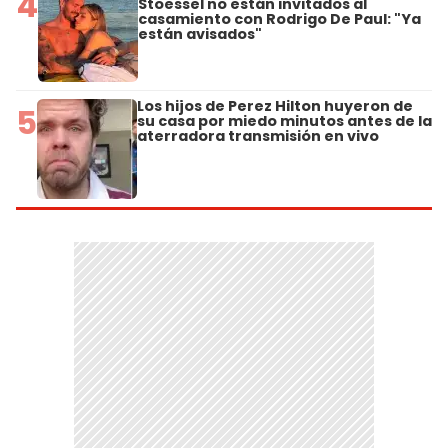
4
Stoessel no están invitados al
casamiento con Rodrigo De Paul: "Ya
están avisados"
Los hijos de Perez Hilton huyeron de
5
su casa por miedo minutos antes de la
aterradora transmisión en vivo