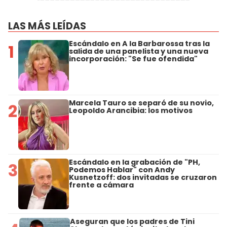
LAS MÁS LEÍDAS
Escándalo en A la Barbarossa tras la
1
salida de una panelista y una nueva
incorporación: "Se fue ofendida"
Marcela Tauro se separó de su novio,
2
Leopoldo Arancibia: los motivos
Escándalo en la grabación de "PH,
3
Podemos Hablar" con Andy
Kusnetzoff: dos invitadas se cruzaron
frente a cámara
Aseguran que los padres de Tini