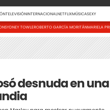
ÓN
TELEVISIÓN
INTERNACIONAL
NETFLIX
MÚSICA
SEXY
TON
SYDNEY TOWLE
ROBERTO GARCÍA MORITÁN
MARIELA PR
só desnuda en una
andia