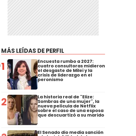
MÁS LEÍDAS DE PERFIL
Encuesta rumbo a 2027:
1
n
cuatro consultoras midieron
el desgaste de Milei y la
crisis de liderazgo en el
peronismo
La historia real de "Elize:
2
Sombras de una mujer", la
nueva película de Netflix
sobre el caso de una esposa
que descuartizó a su marido
El Senado dio media sanción