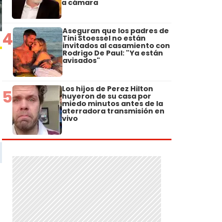
a cámara
Aseguran que los padres de
4
Tini Stoessel no están
invitados al casamiento con
Rodrigo De Paul: "Ya están
avisados"
Los hijos de Perez Hilton
5
huyeron de su casa por
miedo minutos antes de la
aterradora transmisión en
vivo