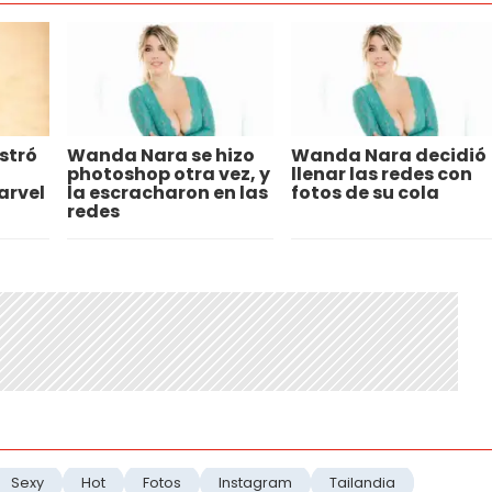
stró
Wanda Nara se hizo
Wanda Nara decidió
photoshop otra vez, y
llenar las redes con
arvel
la escracharon en las
fotos de su cola
redes
Sexy
Hot
Fotos
Instagram
Tailandia