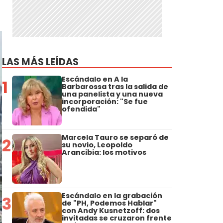
LAS MÁS LEÍDAS
Escándalo en A la
1
Barbarossa tras la salida de
una panelista y una nueva
incorporación: "Se fue
ofendida"
Marcela Tauro se separó de
2
su novio, Leopoldo
Arancibia: los motivos
Escándalo en la grabación
3
de "PH, Podemos Hablar"
con Andy Kusnetzoff: dos
invitadas se cruzaron frente