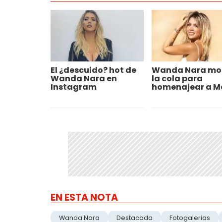
El ¿descuido? hot de
Wanda Nara mo
Wanda Nara en
la cola para
Instagram
homenajear a M
EN ESTA NOTA
Wanda Nara
Destacada
Fotogalerias