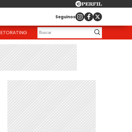
Seguinos
IETO
RATING