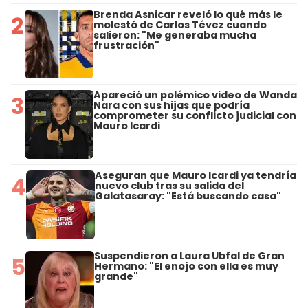
Brenda Asnicar reveló lo qué más le
2
molestó de Carlos Tévez cuando
salieron: "Me generaba mucha
frustración"
Apareció un polémico video de Wanda
3
Nara con sus hijas que podría
comprometer su conflicto judicial con
Mauro Icardi
Aseguran que Mauro Icardi ya tendría
4
nuevo club tras su salida del
Galatasaray: "Está buscando casa"
Suspendieron a Laura Ubfal de Gran
5
Hermano: "El enojo con ella es muy
grande"