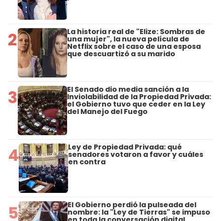
La historia real de "Elize: Sombras de
2
una mujer", la nueva película de
Netflix sobre el caso de una esposa
que descuartizó a su marido
El Senado dio media sanción a la
3
Inviolabilidad de la Propiedad Privada:
el Gobierno tuvo que ceder en la Ley
del Manejo del Fuego
Ley de Propiedad Privada: qué
4
senadores votaron a favor y cuáles
en contra
El Gobierno perdió la pulseada del
5
nombre: la "Ley de Tierras" se impuso
en toda la conversación digital