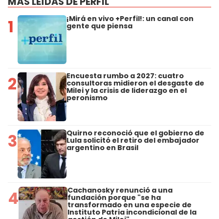
MÁS LEÍDAS DE PERFIL
¡Mirá en vivo +Perfil!: un canal con
1
gente que piensa
Encuesta rumbo a 2027: cuatro
2
consultoras midieron el desgaste de
Milei y la crisis de liderazgo en el
peronismo
Quirno reconoció que el gobierno de
3
Lula solicitó el retiro del embajador
argentino en Brasil
Cachanosky renunció a una
4
fundación porque "se ha
transformado en una especie de
Instituto Patria incondicional de la