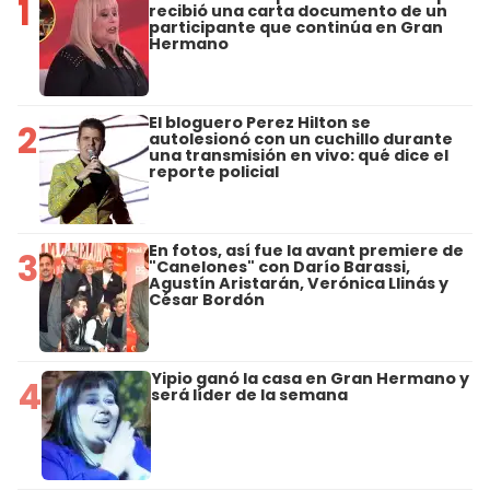
1
recibió una carta documento de un
participante que continúa en Gran
Hermano
El bloguero Perez Hilton se
2
autolesionó con un cuchillo durante
una transmisión en vivo: qué dice el
reporte policial
En fotos, así fue la avant premiere de
3
"Canelones" con Darío Barassi,
Agustín Aristarán, Verónica Llinás y
César Bordón
Yipio ganó la casa en Gran Hermano y
4
será líder de la semana