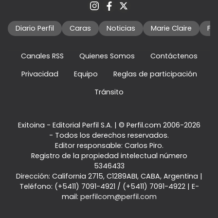
Diario Perfil
Caras
Noticias
Marie Claire
Fo
Canales RSS
Quienes Somos
Contáctenos
Privacidad
Equipo
Reglas de participación
Tránsito
Exitoina - Editorial Perfil S.A.
| © Perfil.com 2006-2026
- Todos los derechos reservados.
Editor responsable: Carlos Piro.
Registro de la propiedad intelectual número
5346433
Dirección:
California 2715
,
C1289ABI
,
CABA, Argentina
|
Teléfono:
(+5411) 7091-4921
/
(+5411) 7091-4922
| E-
mail:
perfilcom@perfil.com