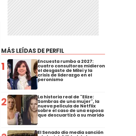
MÁS LEÍDAS DE PERFIL
Encuesta rumbo a 2027:
1
cuatro consultoras midieron
el desgaste de Milei y la
crisis de liderazgo en el
peronismo
La historia real de "Elize:
2
Sombras de una mujer", la
nueva película de Netflix
sobre el caso de una esposa
que descuartizó a su marido
El Senado dio media sanción