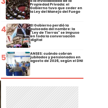
3
a la Inviolabilidad de la
Propiedad Privada: el
Gobierno tuvo que ceder en
la Ley del Manejo del Fuego
El Gobierno perdió la
4
pulseada del nombre: la
"Ley de Tierras" se impuso
en toda la conversación
digital
ANSES: cuándo cobran
5
jubilados y pensionados en
agosto de 2026, según el DNI