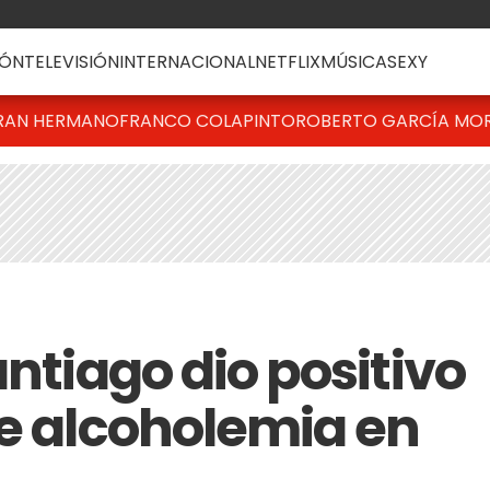
ÓN
TELEVISIÓN
INTERNACIONAL
NETFLIX
MÚSICA
SEXY
RAN HERMANO
FRANCO COLAPINTO
ROBERTO GARCÍA MO
antiago dio positivo
de alcoholemia en