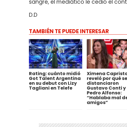
sangre, el mediático le cedió el con
D.D
TAMBIÉN TE PUEDE INTERESAR
Rating: cuánto midió
Ximena Caprist
Got Talent Argentina
reveló por qué s
en su debut con Lizy
distanciaron
Tagliani en Telefe
Gustavo Conti y
Pedro Alfonso:
“Hablaba mal de
amigos”