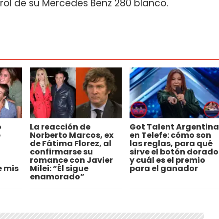
trol de su Mercedes Benz 280 blanco.
o
La reacción de
Got Talent Argentina
e
Norberto Marcos, ex
en Telefe: cómo son
de Fátima Florez, al
las reglas, para qué
confirmarse su
sirve el botón dorado
romance con Javier
y cuál es el premio
 mis
Milei: “Él sigue
para el ganador
enamorado”