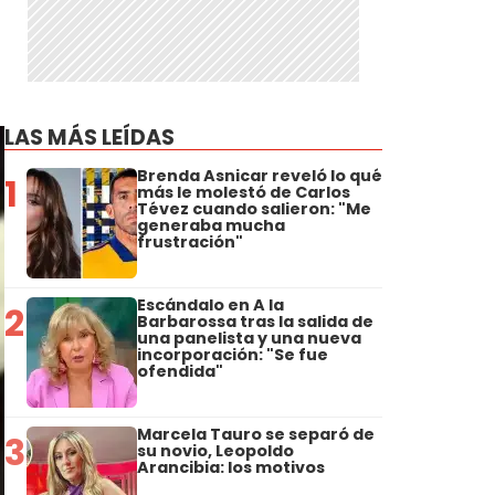
LAS MÁS LEÍDAS
Brenda Asnicar reveló lo qué
1
más le molestó de Carlos
Tévez cuando salieron: "Me
generaba mucha
frustración"
Escándalo en A la
2
Barbarossa tras la salida de
una panelista y una nueva
incorporación: "Se fue
ofendida"
Marcela Tauro se separó de
3
su novio, Leopoldo
Arancibia: los motivos