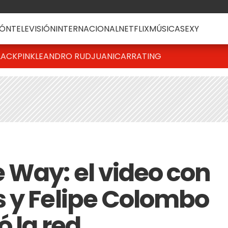
ÓN
TELEVISIÓN
INTERNACIONAL
NETFLIX
MÚSICA
SEXY
LACKPINK
LEANDRO RUD
JUANICAR
RATING
 Way: el video con
 y Felipe Colombo
 la red