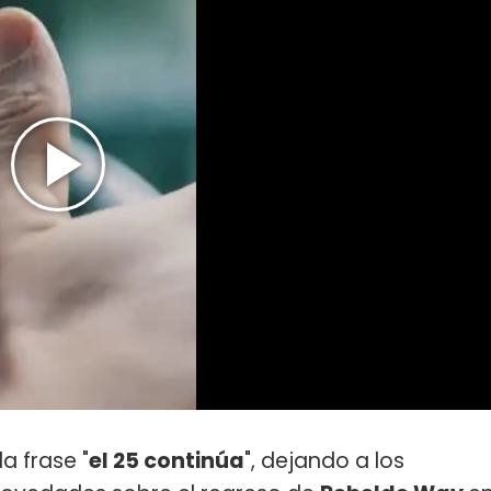
la frase "
el 25 continúa
", dejando a los