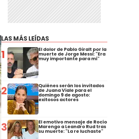
LAS MÁS LEÍDAS
El dolor de Pablo Giralt por la
1
muerte de Jorge Messi: "Era
muy importante para mí"
Quiénes serán los invitados
2
de Juana Viale para el
domingo 9 de agosto:
exitosos actores
El emotivo mensaje de Rocío
3
Marengo a Leandro Rud tras
su muerte: "La re luchaste"