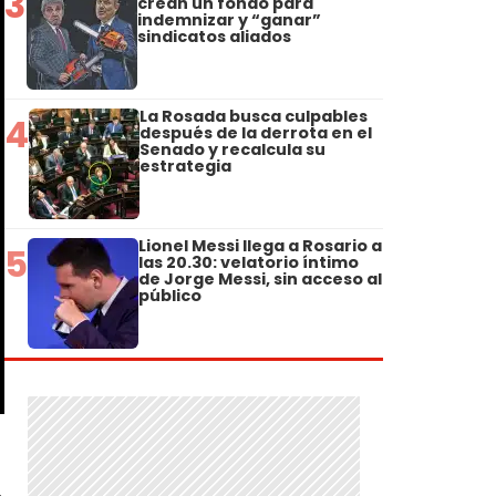
3
crean un fondo para
indemnizar y “ganar”
sindicatos aliados
La Rosada busca culpables
4
después de la derrota en el
Senado y recalcula su
estrategia
Lionel Messi llega a Rosario a
5
las 20.30: velatorio íntimo
de Jorge Messi, sin acceso al
público