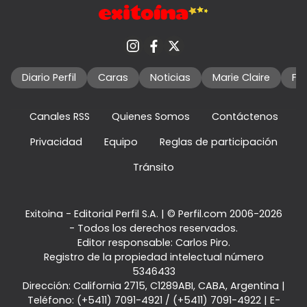
Diario Perfil
Caras
Noticias
Marie Claire
Fo
Canales RSS
Quienes Somos
Contáctenos
Privacidad
Equipo
Reglas de participación
Tránsito
Exitoina - Editorial Perfil S.A.
| © Perfil.com 2006-2026
- Todos los derechos reservados.
Editor responsable: Carlos Piro.
Registro de la propiedad intelectual número
5346433
Dirección:
California 2715
,
C1289ABI
,
CABA, Argentina
|
Teléfono:
(+5411) 7091-4921
/
(+5411) 7091-4922
| E-