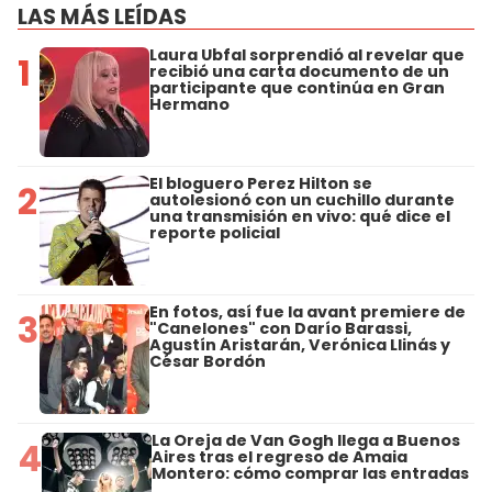
LAS MÁS LEÍDAS
Laura Ubfal sorprendió al revelar que
1
recibió una carta documento de un
participante que continúa en Gran
Hermano
El bloguero Perez Hilton se
2
autolesionó con un cuchillo durante
una transmisión en vivo: qué dice el
reporte policial
En fotos, así fue la avant premiere de
3
"Canelones" con Darío Barassi,
Agustín Aristarán, Verónica Llinás y
César Bordón
La Oreja de Van Gogh llega a Buenos
4
Aires tras el regreso de Amaia
Montero: cómo comprar las entradas