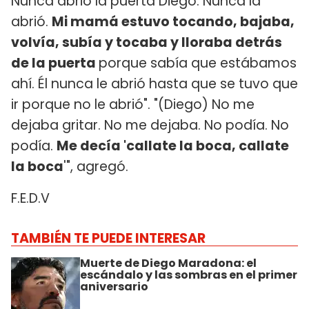
Nunca abrió la puerta Diego. Nunca la
abrió.
Mi mamá estuvo tocando, bajaba,
volvía, subía y tocaba y lloraba detrás
de la puerta
porque sabía que estábamos
ahí. Él nunca le abrió hasta que se tuvo que
ir porque no le abrió". "(Diego) No me
dejaba gritar. No me dejaba. No podía. No
podía.
Me decía 'callate la boca, callate
la boca
'", agregó.
F.E.D.V
TAMBIÉN TE PUEDE INTERESAR
Muerte de Diego Maradona: el
escándalo y las sombras en el primer
aniversario