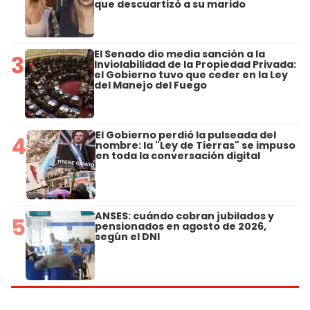
que descuartizó a su marido
El Senado dio media sanción a la
3
Inviolabilidad de la Propiedad Privada:
el Gobierno tuvo que ceder en la Ley
del Manejo del Fuego
El Gobierno perdió la pulseada del
4
nombre: la "Ley de Tierras" se impuso
en toda la conversación digital
ANSES: cuándo cobran jubilados y
5
pensionados en agosto de 2026,
según el DNI