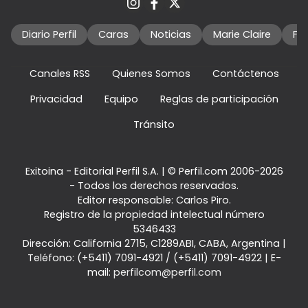
Diario Perfil
Caras
Noticias
Marie Claire
Fo
Canales RSS
Quienes Somos
Contáctenos
Privacidad
Equipo
Reglas de participación
Tránsito
Exitoina - Editorial Perfil S.A.
| © Perfil.com 2006-2026
- Todos los derechos reservados.
Editor responsable: Carlos Piro.
Registro de la propiedad intelectual número
5346433
Dirección:
California 2715
,
C1289ABI
,
CABA, Argentina
|
Teléfono:
(+5411) 7091-4921
/
(+5411) 7091-4922
| E-
mail:
perfilcom@perfil.com