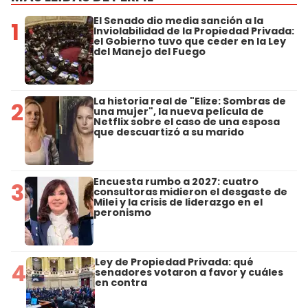
El Senado dio media sanción a la
1
Inviolabilidad de la Propiedad Privada:
el Gobierno tuvo que ceder en la Ley
del Manejo del Fuego
La historia real de "Elize: Sombras de
2
una mujer", la nueva película de
Netflix sobre el caso de una esposa
que descuartizó a su marido
Encuesta rumbo a 2027: cuatro
3
consultoras midieron el desgaste de
Milei y la crisis de liderazgo en el
peronismo
Ley de Propiedad Privada: qué
4
senadores votaron a favor y cuáles
en contra