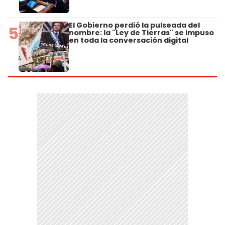
El Gobierno perdió la pulseada del
5
nombre: la "Ley de Tierras" se impuso
en toda la conversación digital